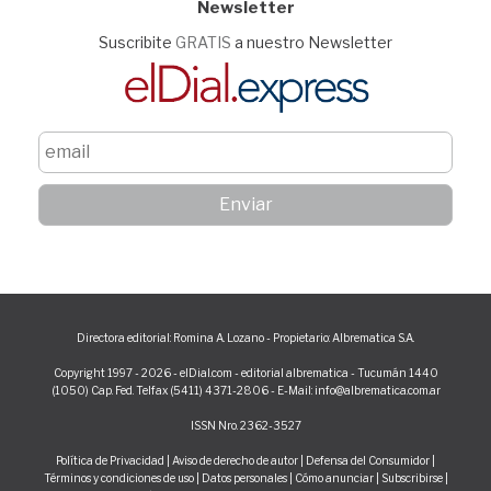
Newsletter
Suscribite
GRATIS
a nuestro Newsletter
Directora editorial: Romina A. Lozano - Propietario: Albrematica S.A.
Copyright 1997 - 2026 - elDial.com - editorial albrematica - Tucumán 1440
(1050) Cap. Fed. Telfax (5411) 4371-2806 - E-Mail: info@albrematica.com.ar
ISSN Nro. 2362-3527
Política de Privacidad
|
Aviso de derecho de autor
|
Defensa del Consumidor
|
Términos y condiciones de uso
|
Datos personales
|
Cómo anunciar
|
Subscribirse
|