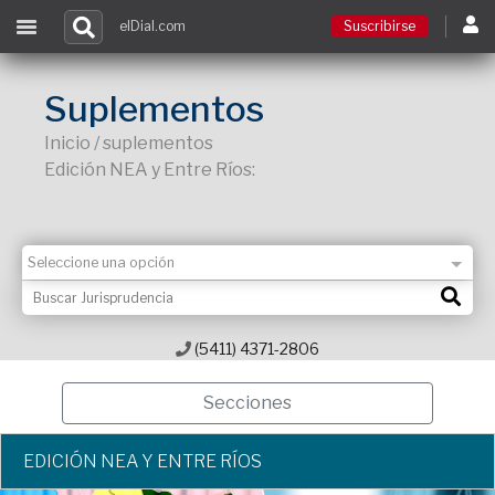
elDial.com
Suscribirse
Suscribirse
Suplementos
Inicio / suplementos
Ingresar
Edición NEA y Entre Ríos:
Acceso a cursos
Contacto
(5411) 4371-2806
Secciones
EDICIÓN NEA Y ENTRE RÍOS