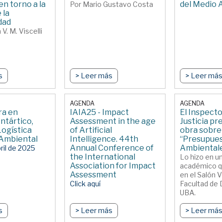
en torno a la
del Medio
Por Mario Gustavo Costa
 la
dad
V. M. Viscelli
s
> Leer más
> Leer má
AGENDA
AGENDA
ra en
IAIA25 - Impact
El Inspect
ntártico,
Assessment in the age
Justicia p
Logística
of Artificial
obra sobre
 Ambiental
Intelligence. 44th
“Presupue
Annual Conference of
Ambiental
bril de 2025
the International
Lo hizo en u
Association for Impact
académico q
Assessment
en el Salón V
Click aquí
Facultad de 
UBA.
s
> Leer más
> Leer má