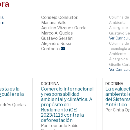
ora
lls
Consejo Consultor:
Columna de 
lum
Mariana Valls
Ambiental
Aquilino Vázquez García
A cargo de:
Marco A. Quelas
Gustavo Ser
Gustavo Serafini
Ver Curricu
Alejandro Rossi
Columna de 
Contacto
Tecnología a
Ambiente
A cargo de:
Giselle Corb
Ver Curricu
DOCTRINA
DOCTRINA
esta es la
Comercio internacional
La evaluac
¿cuál era la
y responsabilidad
ambiental 
ambiental y climática. A
del Sistem
propósito del
Antártico
Andrés Quelas
Reglamento (CE)
Por Cintia 
2023/1115 contra la
deforestación
Por Leonardo Fabio