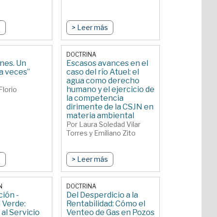
s
> Leer más
DOCTRINA
nes. Un
Escasos avances en el
a veces”
caso del río Atuel: el
agua como derecho
humano y el ejercicio de
Florio
la competencia
dirimente de la CSJN en
materia ambiental
Por Laura Soledad Vilar
Torres y Emiliano Zito
s
> Leer más
N
DOCTRINA
ión -
Del Desperdicio a la
 Verde:
Rentabilidad: Cómo el
al Servicio
Venteo de Gas en Pozos