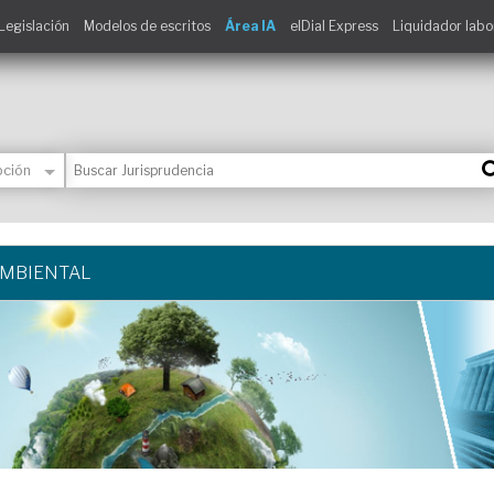
Legislación
Modelos de escritos
Área IA
elDial Express
Liquidador labo
AMBIENTAL