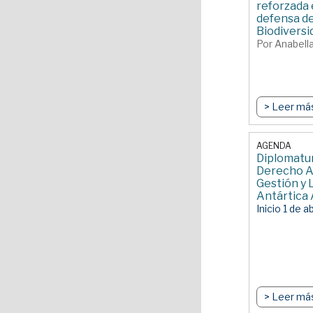
reforzada 
defensa de
Biodiversi
Por Anabella 
> Leer má
AGENDA
Diplomatu
Derecho A
Gestión y 
Antártica
Inicio 1 de a
> Leer má