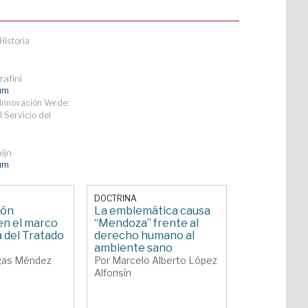
Historia
afini
lum
Innovación Verde:
l Servicio del
ijn
lum
DOCTRINA
ión
La emblemática causa
en el marco
“Mendoza” frente al
a del Tratado
derecho humano al
ambiente sano
Ogas Méndez
Por Marcelo Alberto López
Alfonsín