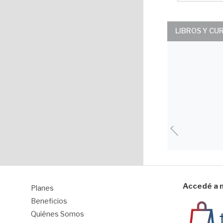
LIBROS Y CU
Accedé a n
Planes
1
Beneficios
Quiénes Somos