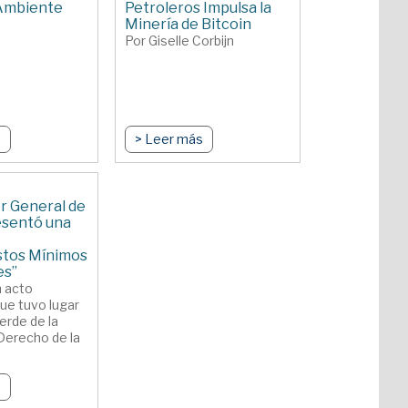
 Ambiente
Petroleros Impulsa la
Minería de Bitcoin
Por Giselle Corbijn
s
> Leer más
or General de
resentó una
stos Mínimos
es”
n acto
ue tuvo lugar
erde de la
Derecho de la
s