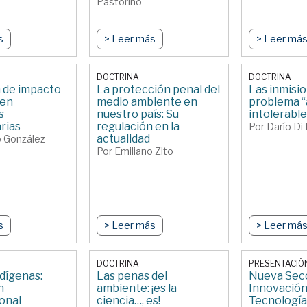
Pastorino
s
> Leer más
> Leer má
DOCTRINA
DOCTRINA
 de impacto
La protección penal del
Las inmisio
 en
medio ambiente en
problema “
s
nuestro país: Su
intolerable
rias
regulación en la
Por Darío Di 
actualidad
 González
Por Emiliano Zito
s
> Leer más
> Leer má
DOCTRINA
PRESENTACIÓ
dígenas:
Las penas del
Nueva Secc
n
ambiente: ¡es la
Innovación
onal
ciencia…, es!
Tecnología 