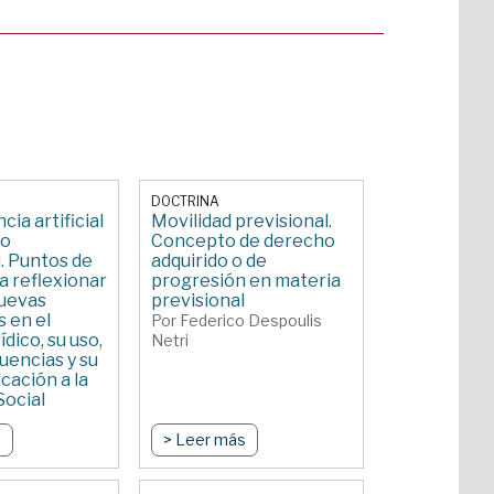
DOCTRINA
cia artificial
Movilidad previsional.
ho
Concepto de derecho
. Puntos de
adquirido o de
a reflexionar
progresión en materia
nuevas
previsional
 en el
Por Federico Despoulis
ídico, su uso,
Netri
uencias y su
icación a la
Social
 Magali
s
> Leer más