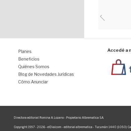
Accedé a n
Planes
1
Beneficios
Quiénes Somos
Blog de Novedades Jurídicas
Cómo Anunciar
Directora editorial: Romina A. Lozano - Propietario: Albrematica S.A.
Copyright 1997 - 2026 - elDial.com - editorial albrematica - Tucumán 1440 (1050) Ca