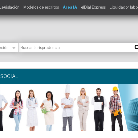
Legislación
Modelos de escritos
Área IA
elDial Express
Liquidador labo
 SOCIAL