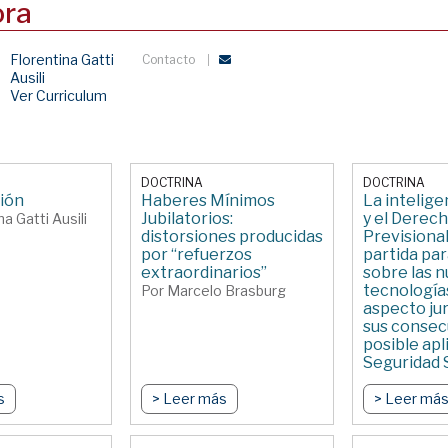
ora
Florentina Gatti
Contacto
Ausili
Ver Curriculum
DOCTRINA
DOCTRINA
ión
Haberes Mínimos
La inteligen
Jubilatorios:
y el Derec
a Gatti Ausili
distorsiones producidas
Previsional
por “refuerzos
partida par
extraordinarios”
sobre las 
tecnologías
Por Marcelo Brasburg
aspecto jur
sus consec
posible apl
Seguridad 
Por Leonela
s
> Leer más
Sánchez
> Leer má