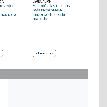
CIA
LEGISLACION
 novedosos
Accedé a las normas
más recientes e
mos para
importantes en la
materia
s
> Leer más