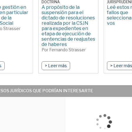
DOCTRINA
JURISPRUDEN
 gestión en
A propósito de la
Leé estos
, en particular
suspensión para el
fallos que
 de la
dictado de resoluciones
selecciona
Social
realizada por la CSJN
vos
para expedientes en
o Strasser
etapa de ejecución de
sentencias de reajustes
de haberes
Por Fernando Strasser
s
> Leer más
> Leer má
RSOS JURÍDICOS QUE PODRÍAN INTERESARTE