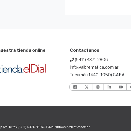
uestra tienda online
Contactanos
(5411) 4371-2806
info@albrematica.com.ar
Tucumán 1440 (1050) CABA
p. Fed. Telfax (5411) 4371-2806 - E-Mail: info@albrematica.com.ar