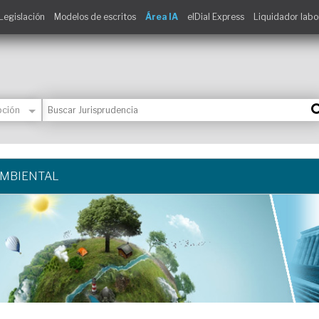
Legislación
Modelos de escritos
Área IA
elDial Express
Liquidador labo
AMBIENTAL