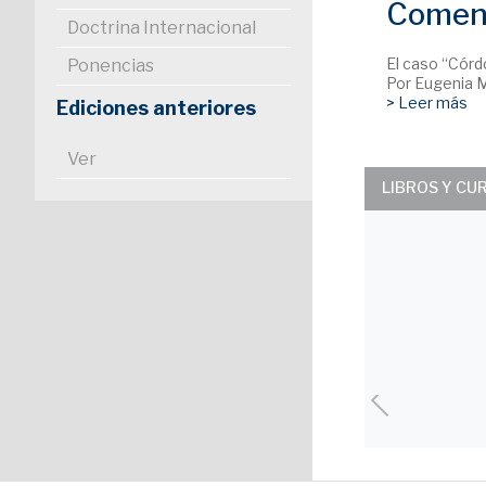
Coment
Doctrina Internacional
El caso “Córd
Ponencias
Por Eugenia
> Leer más
Ediciones anteriores
Ver
LIBROS Y CU