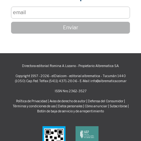
Directora editorial: Romina A. Lozano - Propietario: Albrematica S.A.
Copyright 1997 - 2026 - elDial.com - editorial albrematica - Tucumán 1440
(1050) Cap. Fed. Telfax (5411) 4371-2806 - E-Mail: info@albrematica.com.ar
ISSN Nro. 2362-3527
Política de Privacidad
|
Aviso de derecho de autor
|
Defensa del Consumidor
|
Términos y condiciones de uso
|
Datos personales
|
Cómo anunciar
|
Subscribirse
|
Botón de baja de servicio y de arrepentimiento