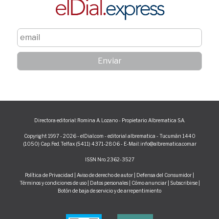
Directora editorial: Romina A. Lozano - Propietario: Albrematica S.A.
Copyright 1997 - 2026 - elDial.com - editorial albrematica - Tucumán 1440
(1050) Cap. Fed. Telfax (5411) 4371-2806 - E-Mail: info@albrematica.com.ar
ISSN Nro. 2362-3527
Política de Privacidad
|
Aviso de derecho de autor
|
Defensa del Consumidor
|
Términos y condiciones de uso
|
Datos personales
|
Cómo anunciar
|
Subscribirse
|
Botón de baja de servicio y de arrepentimiento