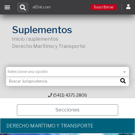
elDial.com
Suscribirse
Suscribirse
Suplementos
Inicio / suplementos
Ingresar
Derecho Marítimo y Transporte:
Acceso a cursos
Contacto
(5411) 4371-2806
Secciones
DERECHO MARÍTIMO Y TRANSPORTE