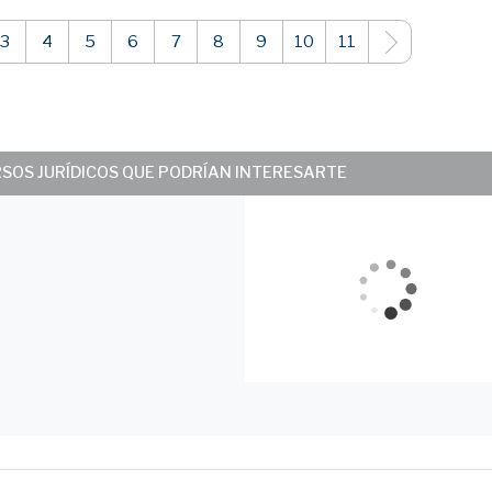
3
4
5
6
7
8
9
10
11
RSOS JURÍDICOS QUE PODRÍAN INTERESARTE