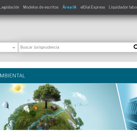
Legislación
Modelos de escritos
Área IA
elDial Express
Liquidador labo
AMBIENTAL