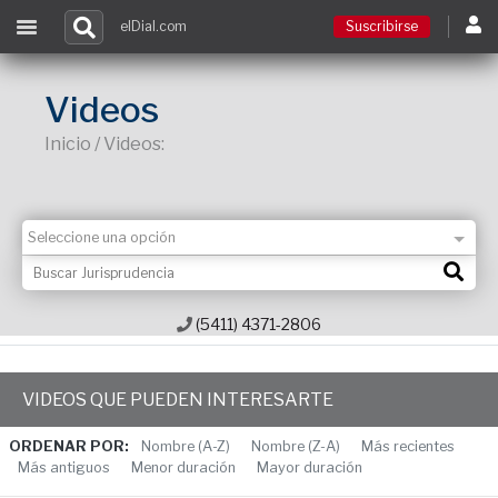
elDial.com
Suscribirse
Suscribirse
Videos
Inicio / Videos:
Ingresar
Acceso a cursos
Contacto
(5411) 4371-2806
VIDEOS QUE PUEDEN INTERESARTE
ORDENAR POR:
Nombre (A-Z)
Nombre (Z-A)
Más recientes
Más antiguos
Menor duración
Mayor duración