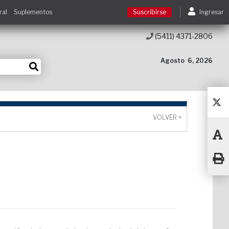
ral
Suplementos
Suscribirse
Ingresar
(5411) 4371-2806
Suscribirse
Agosto
6, 2026
Ingresar
Acceso a cursos
VOLVER >
Contacto