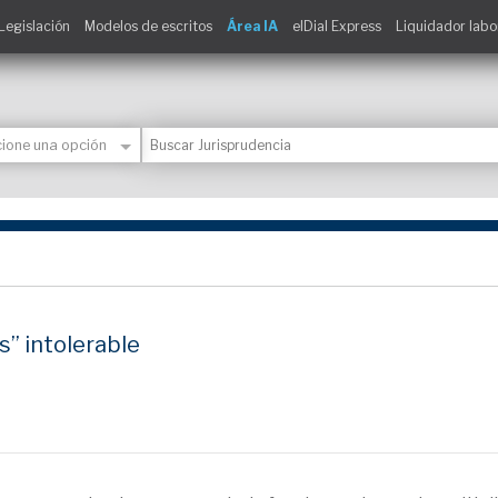
Legislación
Modelos de escritos
Área IA
elDial Express
Liquidador labo
s” intolerable