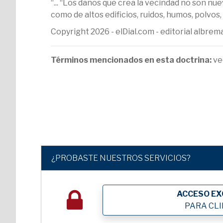
“... “Los daños que crea la vecindad no son nu
como de altos edificios, ruidos, humos, polvos, o
Copyright 2026 - elDial.com - editorial albr
Términos mencionados en esta doctrina:
ve
¿PROBASTE NUESTROS SERVICIOS?
ACCESO EX
PARA CL