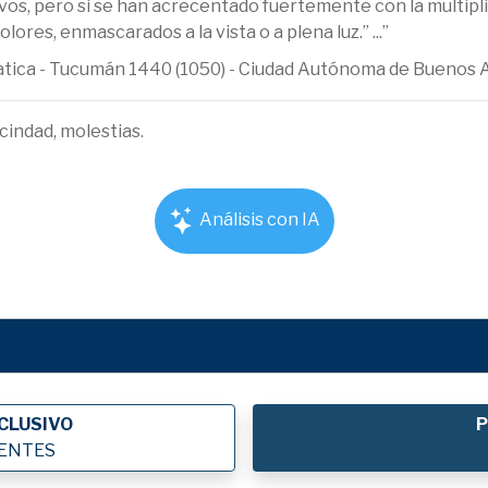
evos, pero si se han acrecentado fuertemente con la multipli
lores, enmascarados a la vista o a plena luz.” ...”
ematica - Tucumán 1440 (1050) - Ciudad Autónoma de Buenos 
cindad, molestias.
Análisis con IA
CLUSIVO
P
IENTES