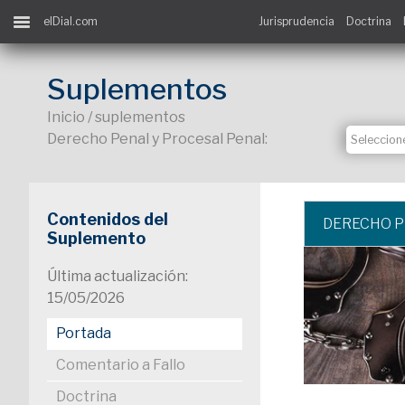
elDial.com
Jurisprudencia
Doctrina
Suplementos
Inicio / suplementos
Derecho Penal y Procesal Penal:
Contenidos del
DERECHO P
Suplemento
Última actualización:
15/05/2026
Portada
Comentario a Fallo
Doctrina