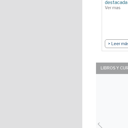
destacada 
Ver mas
> Leer má
LIBROS Y CU