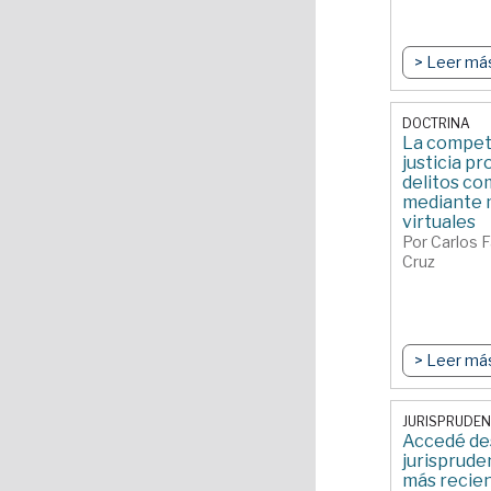
> Leer má
DOCTRINA
La compete
justicia pr
delitos co
mediante 
virtuales
Por Carlos 
Cruz
> Leer má
JURISPRUDEN
Accedé des
jurisprude
más recien