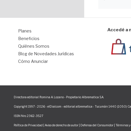
Accedé a n
Planes
1
Beneficios
Quiénes Somos
Blog de Novedades Jurídicas
Cómo Anunciar
Directora editorial: Romina A. Lozano - Propietario: Albrematica S.A.
Copyright 1997 - 2026 - elDial.com - editorial albrematica - Tucumán 1440 (1050) Ca
ISSN Nro. 2362-3527
Política de Privacidad
|
Aviso de derecho de autor
|
Defensa del Consumidor
|
Términos y 