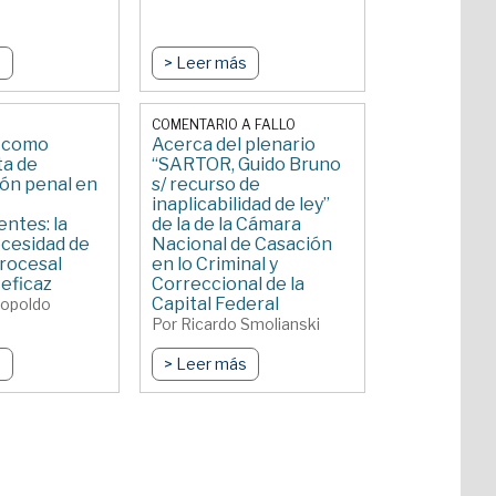
s
> Leer más
COMENTARIO A FALLO
e como
Acerca del plenario
a de
“SARTOR, Guido Bruno
ión penal en
s/ recurso de
inaplicabilidad de ley”
ntes: la
de la de la Cámara
cesidad de
Nacional de Casación
rocesal
en lo Criminal y
y eficaz
Correccional de la
Capital Federal
eopoldo
Por Ricardo Smolianski
s
> Leer más