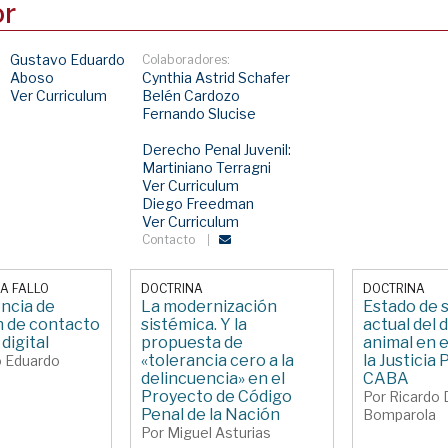
or
Gustavo Eduardo
Colaboradores:
Aboso
Cynthia Astrid Schafer
Ver Curriculum
Belén Cardozo
Fernando Slucise
Derecho Penal Juvenil:
Martiniano Terragni
Ver Curriculum
Diego Freedman
Ver Curriculum
Contacto
A FALLO
DOCTRINA
DOCTRINA
ncia de
La modernización
Estado de 
n de contacto
sistémica. Y la
actual del
 digital
propuesta de
animal en e
«tolerancia cero a la
la Justicia 
o Eduardo
delincuencia» en el
CABA
Proyecto de Código
Por Ricardo 
Penal de la Nación
Bomparola
Por Miguel Asturias