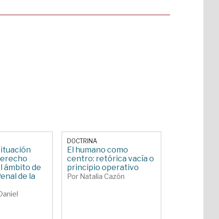
DOCTRINA
situación
El humano como
 derecho
centro: retórica vacía o
l ámbito de
principio operativo
Penal de la
Por Natalia Cazón
Daniel