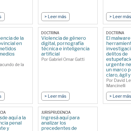
s
> Leer más
> Leer má
DOCTRINA
DOCTRINA
ncia de la
Violencia de género
El malwar
ovincial en
digital, pornografía
herramient
metidos
técnica e inteligencia
investigac
medios
artificial
delitos de
estupefacie
Por Gabriel Omar Gatti
urgente ne
Facundo de la
un marco p
claro, ágil 
Por David L
Mancinelli
s
> Leer más
> Leer má
CIA
JURISPRUDENCIA
de aquí a la
Ingresá aquí para
ncia penal
analizar los
te y
precedentes de