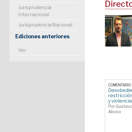
Direct
Jurisprudencia
Internacional
Jurisprudencia Nacional
Ediciones anteriores
Ver
COMENTARIO 
Desobedie
restricció
y violencia
Por Gustav
Aboso