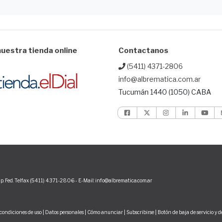
uestra tienda online
Contactanos
(5411) 4371-2806
info@albrematica.com.ar
Tucumán 1440 (1050) CABA
p. Fed. Telfax (5411) 4371-2806 - E-Mail: info@albrematica.com.ar
condiciones de uso
|
Datos personales
|
Cómo anunciar
|
Subscribirse
|
Botón de baja de servicio y 