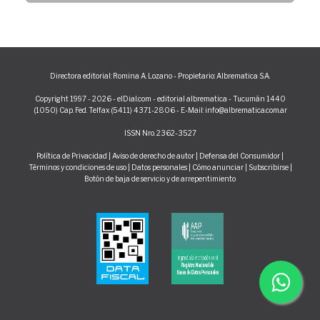
Directora editorial: Romina A. Lozano - Propietario: Albrematica S.A.
Copyright 1997 - 2026 - elDial.com - editorial albrematica - Tucumán 1440
(1050) Cap. Fed. Telfax (5411) 4371-2806 - E-Mail: info@albrematica.com.ar
ISSN Nro. 2362-3527
Política de Privacidad
|
Aviso de derecho de autor
|
Defensa del Consumidor
|
Términos y condiciones de uso
|
Datos personales
|
Cómo anunciar
|
Subscribirse
|
Botón de baja de servicio y de arrepentimiento