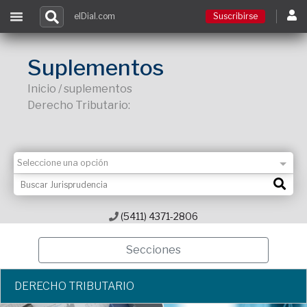
elDial.com
Suscribirse
Suscribirse
Suplementos
Inicio / suplementos
Ingresar
Derecho Tributario:
Acceso a cursos
Contacto
(5411) 4371-2806
Secciones
DERECHO TRIBUTARIO