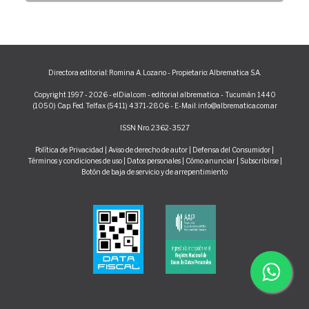
Directora editorial: Romina A. Lozano - Propietario: Albrematica S.A.
Copyright 1997 - 2026 - elDial.com - editorial albrematica - Tucumán 1440
(1050) Cap. Fed. Telfax (5411) 4371-2806 - E-Mail: info@albrematica.com.ar
ISSN Nro. 2362-3527
Política de Privacidad
|
Aviso de derecho de autor
|
Defensa del Consumidor
|
Términos y condiciones de uso
|
Datos personales
|
Cómo anunciar
|
Subscribirse
|
Botón de baja de servicio y de arrepentimiento