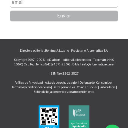
Directora editorial: Romina A. Lozano - Propietario: Albrematica S.A.
Copyright 1997 - 2026 - elDial.com - editorial albrematica - Tucumán 1440
(1050) Cap. Fed. Telfax (5411) 4371-2806 - E-Mail: info@albrematica.com.ar
ISSN Nro. 2362-3527
Política de Privacidad
|
Aviso de derecho de autor
|
Defensa del Consumidor
|
Términos y condiciones de uso
|
Datos personales
|
Cómo anunciar
|
Subscribirse
|
Botón de baja de servicio y de arrepentimiento