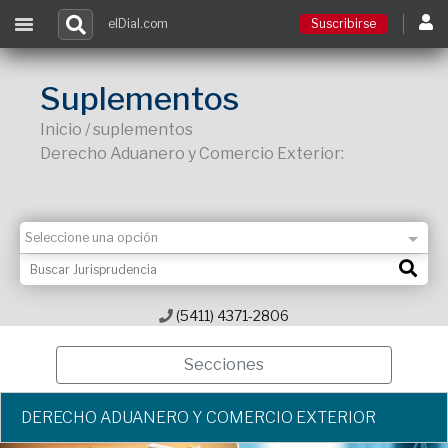
elDial.com
Suscribirse
Suscribirse
Suplementos
Inicio / suplementos
Ingresar
Derecho Aduanero y Comercio Exterior:
Acceso a cursos
Contacto
(5411) 4371-2806
Secciones
DERECHO ADUANERO Y COMERCIO EXTERIOR