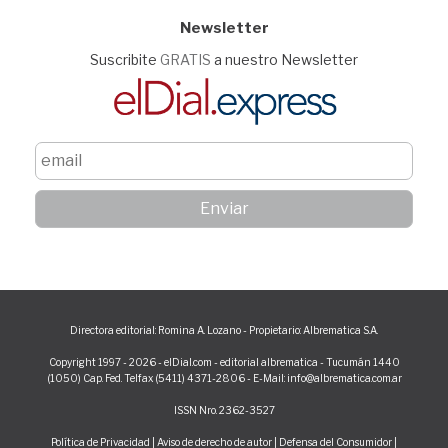
Newsletter
Suscribite
GRATIS
a nuestro Newsletter
Directora editorial: Romina A. Lozano - Propietario: Albrematica S.A.
Copyright 1997 - 2026 - elDial.com - editorial albrematica - Tucumán 1440
(1050) Cap. Fed. Telfax (5411) 4371-2806 - E-Mail: info@albrematica.com.ar
ISSN Nro. 2362-3527
Política de Privacidad
|
Aviso de derecho de autor
|
Defensa del Consumidor
|