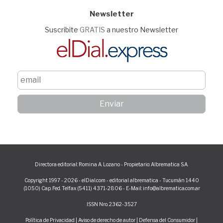
Newsletter
Suscribite
GRATIS
a nuestro Newsletter
Directora editorial: Romina A. Lozano - Propietario: Albrematica S.A.
Copyright 1997 - 2026 - elDial.com - editorial albrematica - Tucumán 1440
(1050) Cap. Fed. Telfax (5411) 4371-2806 - E-Mail: info@albrematica.com.ar
ISSN Nro. 2362-3527
Política de Privacidad
|
Aviso de derecho de autor
|
Defensa del Consumidor
|