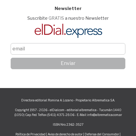
Newsletter
Suscribite
GRATIS
a nuestro Newsletter
Directora editorial: Romina A. Lozano - Propietario: Albrematica S.A.
Copyright 1997 - 2026 - elDial.com - editorial albrematica - Tucumán 1440
(1050) Cap. Fed. Telfax (5411) 4371-2806 - E-Mail: info@albrematica.com.ar
ISSN Nro. 2362-3527
Política de Privacidad
|
Aviso de derecho de autor
|
Defensa del Consumidor
|