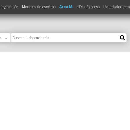
Legislación
Modelos de escritos
Área IA
elDial Express
Liquidador labo