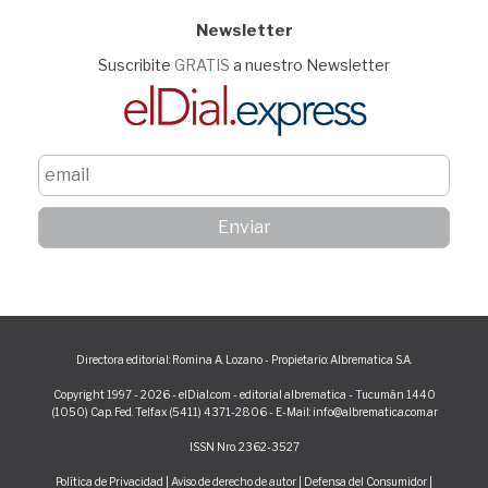
Newsletter
Suscribite
GRATIS
a nuestro Newsletter
Directora editorial: Romina A. Lozano - Propietario: Albrematica S.A.
Copyright 1997 - 2026 - elDial.com - editorial albrematica - Tucumán 1440
(1050) Cap. Fed. Telfax (5411) 4371-2806 - E-Mail: info@albrematica.com.ar
ISSN Nro. 2362-3527
Política de Privacidad
|
Aviso de derecho de autor
|
Defensa del Consumidor
|