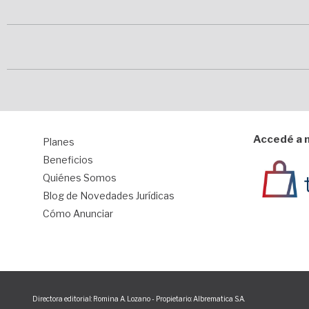
Accedé a n
Planes
1
Beneficios
Quiénes Somos
Blog de Novedades Jurídicas
Cómo Anunciar
Directora editorial: Romina A. Lozano - Propietario: Albrematica S.A.