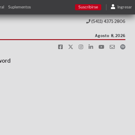
ral
Suplementos
Suscribirse
Ingresar
(5411) 4371-2806
Suscribirse
Agosto
8, 2026
Ingresar
sword
Acceso a cursos
Contacto