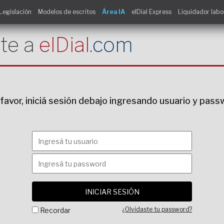
Legislación
Modelos de escritos
Área IA
elDial Express
Liquidador labo
te a
elDial.
com
favor, iniciá sesión debajo ingresando usuario y pas
¿Olvidaste tu password?
Recordar