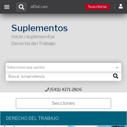
elDial.com
Suscribirse
Suscribirse
Suplementos
Inicio / suplementos
Ingresar
Derecho del Trabajo:
Acceso a cursos
Contacto
(5411) 4371-2806
Secciones
DERECHO DEL TRABAJO