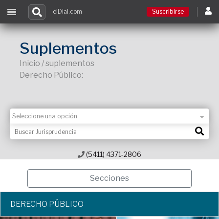
elDial.com
Suscribirse
Suscribirse
Suplementos
Inicio / suplementos
Ingresar
Derecho Público:
Acceso a cursos
Contacto
(5411) 4371-2806
Secciones
DERECHO PÚBLICO