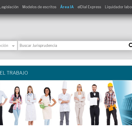
Legislación
Modelos de escritos
Área IA
elDial Express
Liquidador labo
EL TRABAJO