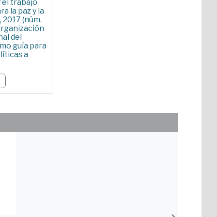
 el trabajo
a la paz y la
”, 2017 (núm.
Organización
al del
omo guía para
íticas a
a Torres
s