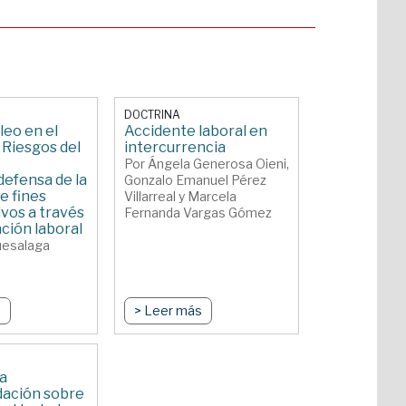
DOCTRINA
leo en el
Accidente laboral en
 Riesgos del
intercurrencia
Por Ángela Generosa Oieni,
defensa de la
Gonzalo Emanuel Pérez
e fines
Villarreal y Marcela
ivos a través
Fernanda Vargas Gómez
ación laboral
uesalaga
s
> Leer más
la
ación sobre