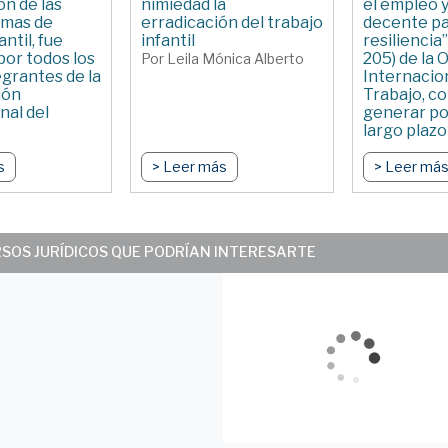
ón de las
nimiedad la
el empleo y
rmas de
erradicación del trabajo
decente par
antil, fue
infantil
resiliencia
por todos los
205) de la 
Por Leila Mónica Alberto
egrantes de la
Internacion
ión
Trabajo, c
nal del
generar pol
largo plazo
blo Capón Filas
Por Florenci
s
> Leer más
> Leer má
RSOS JURÍDICOS QUE PODRÍAN INTERESARTE