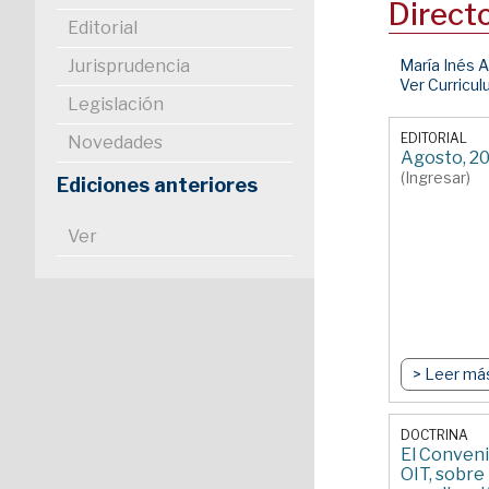
Direct
Editorial
Jurisprudencia
María Inés A
Ver Curricu
Legislación
EDITORIAL
Novedades
Agosto, 2
(Ingresar)
Ediciones anteriores
Ver
> Leer má
DOCTRINA
El Conveni
OIT, sobre 