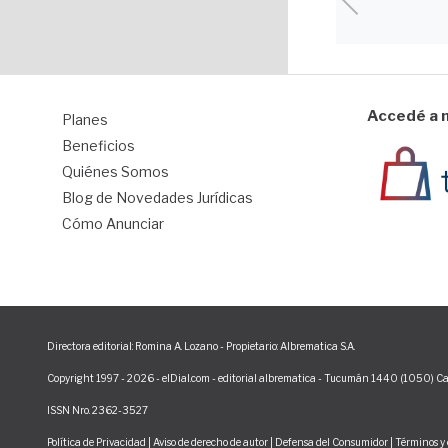
Accedé a n
Planes
1
Beneficios
Quiénes Somos
Blog de Novedades Jurídicas
Cómo Anunciar
Directora editorial: Romina A. Lozano - Propietario: Albrematica S.A.
Copyright 1997 - 2026 - elDial.com - editorial albrematica - Tucumán 1440 (1050) Ca
ISSN Nro. 2362-3527
Política de Privacidad
|
Aviso de derecho de autor
|
Defensa del Consumidor
|
Términos y 