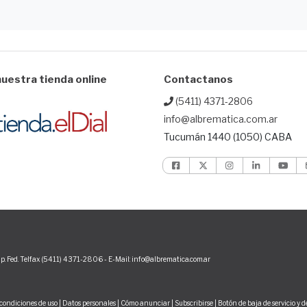
uestra tienda online
Contactanos
(5411) 4371-2806
info@albrematica.com.ar
Tucumán 1440 (1050) CABA
p. Fed. Telfax (5411) 4371-2806 - E-Mail: info@albrematica.com.ar
condiciones de uso
|
Datos personales
|
Cómo anunciar
|
Subscribirse
|
Botón de baja de servicio y 