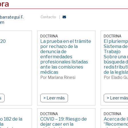
ora
barrategui F.
Contacto
lum
DOCTRINA
DOCTRINA
020
La prueba en el trámite
El pluriemp
por rechazo de la
Sistema de
denuncia de
Trabajo
enfermedades
Sobre una 
profesionales listadas
búsqueda d
ante las comisiones
redistribut
médicas
de la legisl
Por Mariana Rinesi
Por Eladio G
s
> Leer más
> Leer má
DOCTRINA
DOCTRINA
o 182 de la
COVID – 19: Riesgo de
Acerca de 
la
dejar caer en la
“Recomend