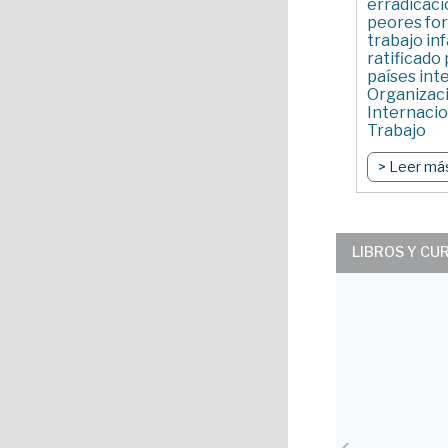
erradicaci
peores fo
trabajo inf
ratificado 
países int
Organizac
Internacio
Trabajo
Por Juan Pa
> Leer má
LIBROS Y CU