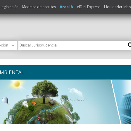
Legislación
Modelos de escritos
Área IA
elDial Express
Liquidador labo
AMBIENTAL