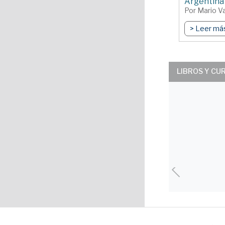
Argentina
Por Mario Va
> Leer má
LIBROS Y CU