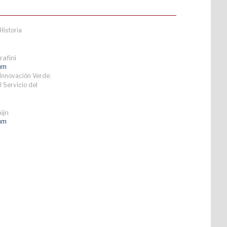
Historia
afini
lum
Innovación Verde:
l Servicio del
ijn
lum