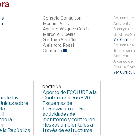
ora
lls
Consejo Consultor:
Columna de 
lum
Mariana Valls
Ambiental
Aquilino Vázquez García
A cargo de:
Marco A. Quelas
Gustavo Ser
Gustavo Serafini
Ver Curricu
Alejandro Rossi
Columna de 
Contacto
Tecnología a
Ambiente
A cargo de:
Giselle Corb
Ver Curricu
DOCTRINA
Aporte de ECOJURE a la
a de las
Conferencia Río + 20
Unidas sobre
Esquemas de
llo
financiación de las
 II
actividades de
ndo la
monitoreo y control de
ón
riesgos ambientales a
e la República
través de estructuras