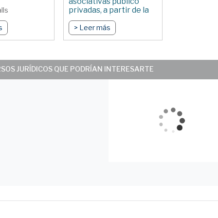
asociativas público
privadas, a partir de la
lls
contribución de
quienes generan los
s
> Leer más
riesgos
Por Mariana Valls
RSOS JURÍDICOS QUE PODRÍAN INTERESARTE