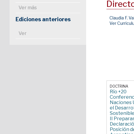
Direct
Ver más
Claudia F. Va
Ediciones anteriores
Ver Curricu
Ver
DOCTRINA
Río +20
Conferenci
Naciones 
el Desarro
Sostenible
II Prepara
Declaraci
Posición d