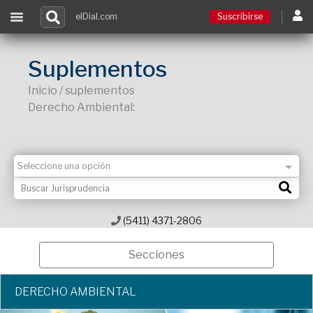
elDial.com
Suscribirse
Suscribirse
Suplementos
Inicio / suplementos
Ingresar
Derecho Ambiental:
Acceso a cursos
Contacto
(5411) 4371-2806
Secciones
DERECHO AMBIENTAL