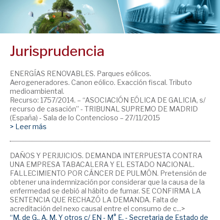
Jurisprudencia
ENERGÍAS RENOVABLES. Parques eólicos.
Aerogeneradores. Canon eólico. Exacción fiscal. Tributo
medioambiental.
Recurso: 1757/2014. – “ASOCIACIÓN EÓLICA DE GALICIA, s/
recurso de casación” - TRIBUNAL SUPREMO DE MADRID
(España) - Sala de lo Contencioso – 27/11/2015
> Leer más
DAÑOS Y PERJUICIOS. DEMANDA INTERPUESTA CONTRA
UNA EMPRESA TABACALERA Y EL ESTADO NACIONAL.
FALLECIMIENTO POR CÁNCER DE PULMÓN. Pretensión de
obtener una indemnización por considerar que la causa de la
enfermedad se debió al hábito de fumar. SE CONFIRMA LA
SENTENCIA QUE RECHAZÓ LA DEMANDA. Falta de
acreditación del nexo causal entre el consumo de c...>
“M. de G., A. M. Y otros c/ EN - M° E. - Secretaria de Estado de