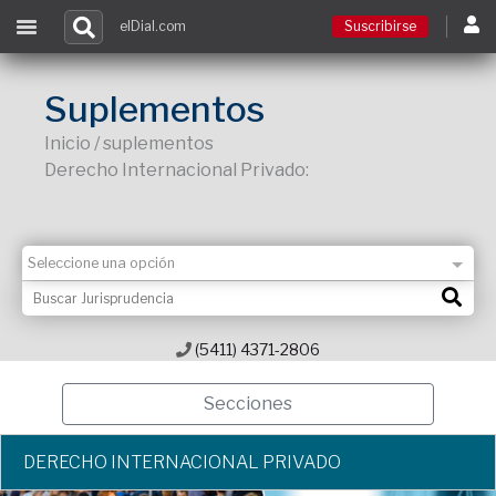
elDial.com
Suscribirse
Suscribirse
Suplementos
Inicio / suplementos
Ingresar
Derecho Internacional Privado:
Acceso a cursos
Contacto
(5411) 4371-2806
Secciones
DERECHO INTERNACIONAL PRIVADO