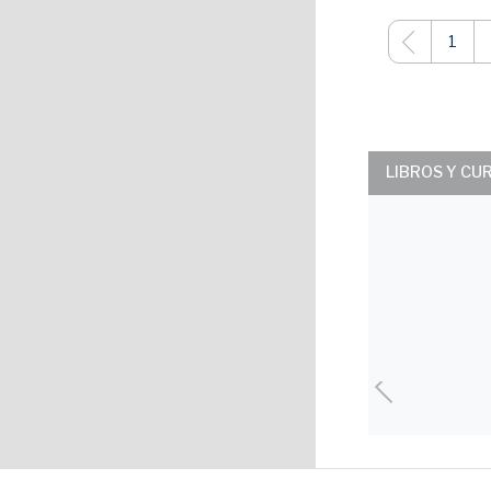
1
LIBROS Y CU