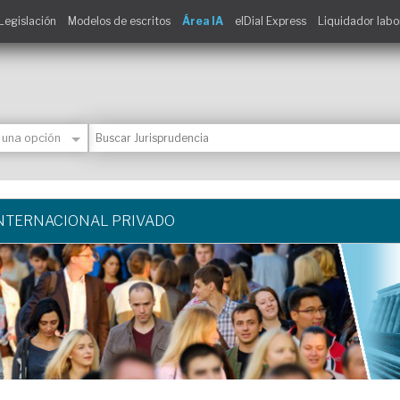
Legislación
Modelos de escritos
Área IA
elDial Express
Liquidador labo
NTERNACIONAL PRIVADO