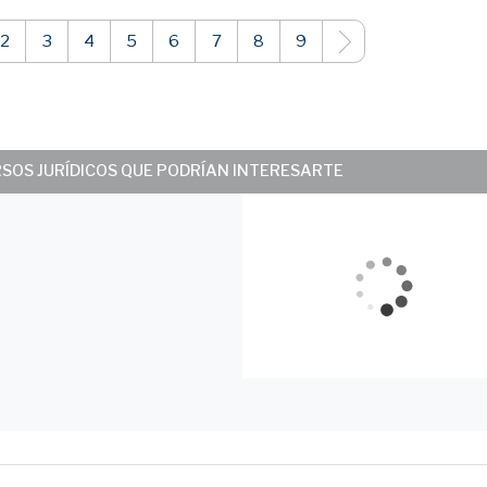
2
3
4
5
6
7
8
9
RSOS JURÍDICOS QUE PODRÍAN INTERESARTE