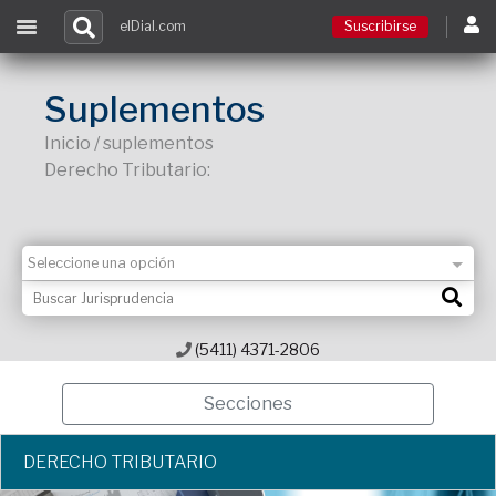
elDial.com
Suscribirse
Suscribirse
Suplementos
Inicio / suplementos
Ingresar
Derecho Tributario:
Acceso a cursos
Contacto
(5411) 4371-2806
Secciones
DERECHO TRIBUTARIO