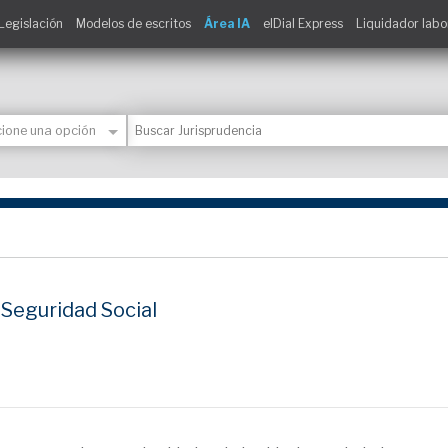
Legislación
Modelos de escritos
Área IA
elDial Express
Liquidador labo
a Seguridad Social