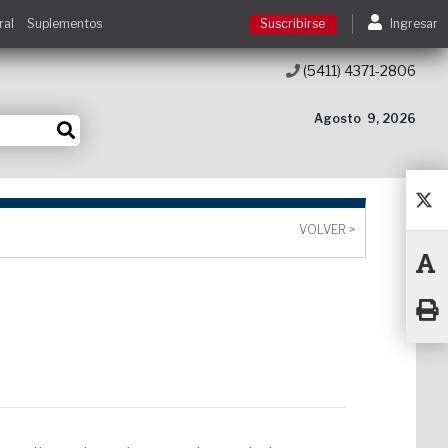
ral
Suplementos
Suscribirse
Ingresar
(5411) 4371-2806
Suscribirse
Agosto
9, 2026
Ingresar
Acceso a cursos
VOLVER >
Contacto