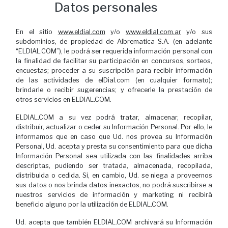
Datos personales
En el sitio
www.eldial.com
y/o
www.eldial.com.ar
y/o sus
subdominios, de propiedad de Albrematica S.A. (en adelante
“ELDIAL.COM”), le podrá ser requerida información personal con
la finalidad de facilitar su participación en concursos, sorteos,
encuestas; proceder a su suscripción para recibir información
de las actividades de elDial.com (en cualquier formato);
brindarle o recibir sugerencias; y ofrecerle la prestación de
otros servicios en ELDIAL.COM.
ELDIAL.COM a su vez podrá tratar, almacenar, recopilar,
distribuir, actualizar o ceder su Información Personal. Por ello, le
informamos que en caso que Ud. nos provea su Información
Personal, Ud. acepta y presta su consentimiento para que dicha
Información Personal sea utilizada con las finalidades arriba
descriptas, pudiendo ser tratada, almacenada, recopilada,
distribuida o cedida. Si, en cambio, Ud. se niega a proveernos
sus datos o nos brinda datos inexactos, no podrá suscribirse a
nuestros servicios de información y marketing ni recibirá
beneficio alguno por la utilización de ELDIAL.COM.
Ud. acepta que también ELDIAL.COM archivará su Información