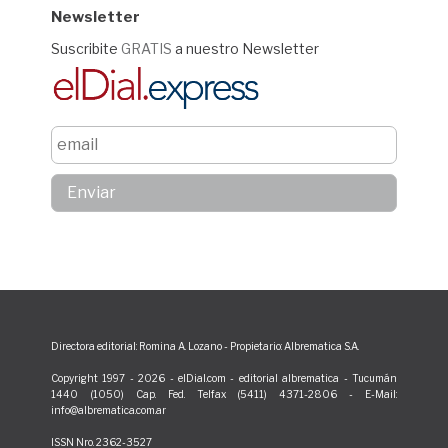
Newsletter
Suscribite
GRATIS
a nuestro Newsletter
Directora editorial: Romina A. Lozano - Propietario: Albrematica S.A.
Copyright 1997 - 2026 - elDial.com - editorial albrematica - Tucumán
1440 (1050) Cap. Fed. Telfax (5411) 4371-2806 - E-Mail:
info@albrematica.com.ar
ISSN Nro. 2362-3527