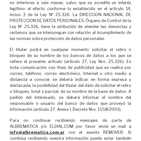
no inferiores a seis meses, salvo que se acredite un interés
legítimo al efecto conforme lo establecido en el artículo 14,
inciso 3 de la Ley Nº 25.326. La DIRECCION NACIONAL DE
PROTECCION DE DATOS PERSONALES, Órgano de Control de la
Ley Nº 25.326, tiene la atribución de atender las denuncias y
reclamos que se interpongan con relación al incumplimiento de
las normas sobre protección de datos personales.
El titular podrá en cualquier momento solicitar el retiro o
bloqueo de su nombre de los bancos de datos a los que se
refiere el presente artículo (artículo 27, Ley Nro. 25.326). En
toda comunicación con fines de publicidad que se realice por
correo, teléfono, correo electrónico, Internet u otro medio a
distancia a conocer, se deberá indicar, en forma expresa y
destacada, la posibilidad del titular del dato de solicitar el retiro
o bloqueo, total o parcial, de su nombre de la base de datos. A
pedido del interesado, se deberá informar el nombre del
responsable o usuario del banco de datos que proveyó la
información (artículo 27, Anexo I, Decreto Nro. 1558/2001).
Para no continuar recibiendo mensajes de parte de
ALBREMATICA y/o ELDIAL.COM por favor envíe un mail a
info@albrematica.com.ar
con el asunto REMOVER. Si
continúa recibiendo nuestra información puede estar también