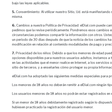
bajo las leyes aplicables.
5.
Consentimiento: Al utilizar nuestro Sitio, Ud. está manifestando 
misma.
6.
Cambios a nuestra Política de Privacidad: elDial.com puede cambi
pedimos que la revise periódicamente. Pondremos esos cambios en
circunstancias podemos compartir la información con otros. Usted 
un período de 30 días después de que la noticia de los cambios ha s
modificación en relación al contenido modalidades de pago y precio
7.
Privacidad de los niños: Debido a que los menores de edad puede
opciones disponibles para nuestros usuarios adultos, instamos a 
en las actividades que el menor realice en Internet, a los servicio
sitio de terceros, y a enseñarles cómo proteger su propia Informac
elDial.com ha adoptado las siguientes medidas especiales para pr
Los menores de 18 años no deberán remitir a elDial.com ningún tip
Los usuarios menores de 18 años no podrán estar registrados en el
Si un menor de 18 años debidamente registrado según lo dispuesto 
hubiesen practicado la registración del usuario menor.