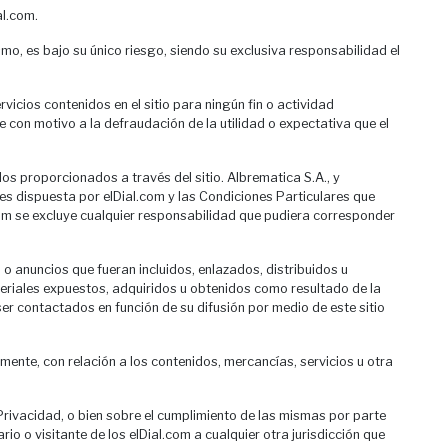
al.com.
smo, es bajo su único riesgo, siendo su exclusiva responsabilidad el
vicios contenidos en el sitio para ningún fin o actividad
e con motivo a la defraudación de la utilidad o expectativa que el
idos proporcionados a través del sitio. Albrematica S.A., y
nes dispuesta por elDial.com y las Condiciones Particulares que
.com se excluye cualquier responsabilidad que pudiera corresponder
o o anuncios que fueran incluidos, enlazados, distribuidos u
ateriales expuestos, adquiridos u obtenidos como resultado de la
n ser contactados en función de su difusión por medio de este sitio
amente, con relación a los contenidos, mercancías, servicios u otra
 Privacidad, o bien sobre el cumplimiento de las mismas por parte
io o visitante de los elDial.com a cualquier otra jurisdicción que