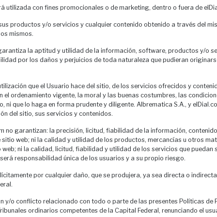
 utilizada con fines promocionales o de marketing, dentro o fuera de elDi
, sus productos y/o servicios y cualquier contenido obtenido a través del mi
 los mismos.
rantiza la aptitud y utilidad de la información, software, productos y/o ser
ilidad por los daños y perjuicios de toda naturaleza que pudieran originars
tilización que el Usuario hace del sitio, de los servicios ofrecidos y conten
con el ordenamiento vigente, la moral y las buenas costumbres, las condicio
, ni que lo haga en forma prudente y diligente. Albrematica S.A., y elDial
ón del sitio, sus servicios y contenidos.
 no garantizan: la precisión, licitud, fiabilidad de la información, contenid
 sitio web; ni la calidad y utilidad de los productos, mercancías u otros m
web; ni la calidad, licitud, fiabilidad y utilidad de los servicios que pueda
 será responsabilidad única de los usuarios y a su propio riesgo.
plícitamente por cualquier daño, que se produjera, ya sea directa o indirect
eral.
ón y/o conflicto relacionado con todo o parte de las presentes Políticas de
ribunales ordinarios competentes de la Capital Federal, renunciando el usuar