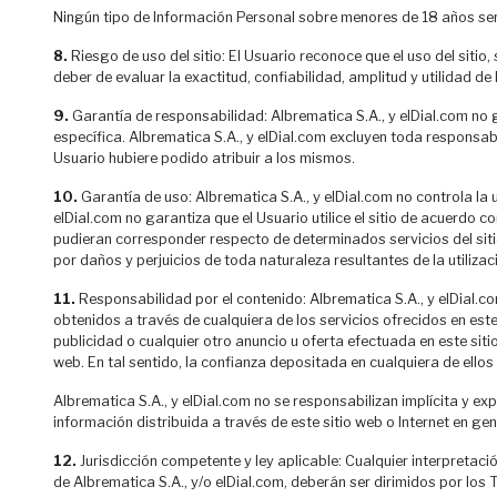
Ningún tipo de Información Personal sobre menores de 18 años será
8.
Riesgo de uso del sitio: El Usuario reconoce que el uso del sitio
deber de evaluar la exactitud, confiabilidad, amplitud y utilidad de
9.
Garantía de responsabilidad: Albrematica S.A., y elDial.com no ga
específica. Albrematica S.A., y elDial.com excluyen toda responsab
Usuario hubiere podido atribuir a los mismos.
10.
Garantía de uso: Albrematica S.A., y elDial.com no controla la u
elDial.com no garantiza que el Usuario utilice el sitio de acuerdo 
pudieran corresponder respecto de determinados servicios del sitio
por daños y perjuicios de toda naturaleza resultantes de la utilizaci
11.
Responsabilidad por el contenido: Albrematica S.A., y elDial.com
obtenidos a través de cualquiera de los servicios ofrecidos en este
publicidad o cualquier otro anuncio u oferta efectuada en este sitio 
web. En tal sentido, la confianza depositada en cualquiera de ellos
Albrematica S.A., y elDial.com no se responsabilizan implícita y ex
información distribuida a través de este sitio web o Internet en gen
12.
Jurisdicción competente y ley aplicable: Cualquier interpretaci
de Albrematica S.A., y/o elDial.com, deberán ser dirimidos por los T