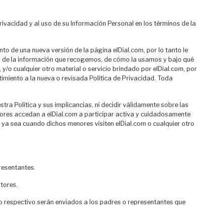
Privacidad y al uso de su Información Personal en los términos de la
to de una nueva versión de la página elDial.com, por lo tanto le
a de la información que recogemos, de cómo la usamos y bajo qué
/o cualquier otro material o servicio brindado por elDial.com, por
timiento a la nueva o revisada Política de Privacidad. Toda
a Política y sus implicancias, ni decidir válidamente sobre las
nores accedan a elDial.com a participar activa y cuidadosamente
n, ya sea cuando dichos menores visiten elDial.com o cualquier otro
resentantes.
tores.
io respectivo serán enviados a los padres o representantes que