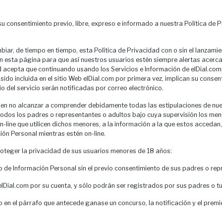
su consentimiento previo, libre, expreso e informado a nuestra Política de 
ar, de tiempo en tiempo, esta Política de Privacidad con o sin el lanzamien
 esta página para que así nuestros usuarios estén siempre alertas acerc
acepta que continuando usando los Servicios e Información de elDial.com, y
ido incluida en el sitio Web elDial.com por primera vez, implican su consen
 del servicio serán notificadas por correo electrónico.
n no alcanzar a comprender debidamente todas las estipulaciones de nuestr
todos los padres o representantes o adultos bajo cuya supervisión los me
s on-line que utilicen dichos menores, a la información a la que estos acceda
ión Personal mientras estén on-line.
oteger la privacidad de sus usuarios menores de 18 años:
o de Información Personal sin el previo consentimiento de sus padres o rep
Dial.com por su cuenta, y sólo podrán ser registrados por sus padres o tu
en el párrafo que antecede ganase un concurso, la notificación y el prem