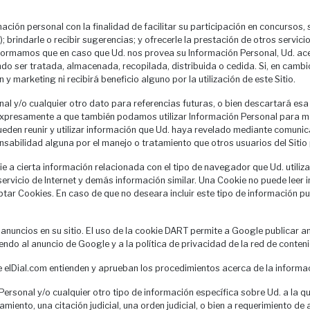
ación personal con la finalidad de facilitar su participación en concursos,
brindarle o recibir sugerencias; y ofrecerle la prestación de otros servicios
le informamos que en caso que Ud. nos provea su Información Personal, Ud. 
endo ser tratada, almacenada, recopilada, distribuida o cedida. Si, en camb
y marketing ni recibirá beneficio alguno por la utilización de este Sitio.
l y/o cualquier otro dato para referencias futuras, o bien descartará esa 
 expresamente a que también podamos utilizar Información Personal para ma
ueden reunir y utilizar información que Ud. haya revelado mediante comunic
onsabilidad alguna por el manejo o tratamiento que otros usuarios del Siti
 a cierta información relacionada con el tipo de navegador que Ud. utiliza
servicio de Internet y demás información similar. Una Cookie no puede leer 
tar Cookies. En caso de que no deseara incluir este tipo de información
nuncios en su sitio. El uso de la cookie DART permite a Google publicar anun
endo al anuncio de Google y a la política de privacidad de la red de conten
e elDial.com entienden y aprueban los procedimientos acerca de la informa
Personal y/o cualquier otro tipo de información específica sobre Ud. a la 
miento, una citación judicial, una orden judicial, o bien a requerimiento 