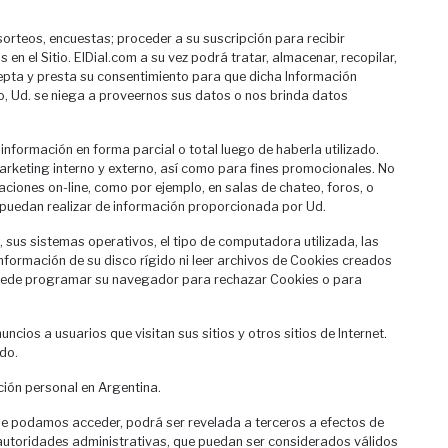
 sorteos, encuestas; proceder a su suscripción para recibir
 en el Sitio. ElDial.com a su vez podrá tratar, almacenar, recopilar,
acepta y presta su consentimiento para que dicha Información
io, Ud. se niega a proveernos sus datos o nos brinda datos
información en forma parcial o total luego de haberla utilizado.
rketing interno y externo, así como para fines promocionales. No
aciones on-line, como por ejemplo, en salas de chateo, foros, o
o puedan realizar de información proporcionada por Ud.
, sus sistemas operativos, el tipo de computadora utilizada, las
información de su disco rígido ni leer archivos de Cookies creados
 puede programar su navegador para rechazar Cookies o para
cios a usuarios que visitan sus sitios y otros sitios de Internet.
ido.
ción personal en Argentina.
que podamos acceder, podrá ser revelada a terceros a efectos de
de autoridades administrativas, que puedan ser considerados válidos