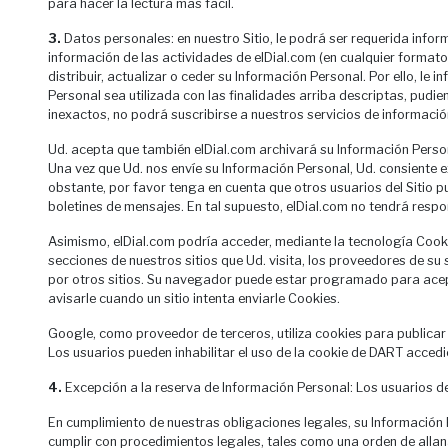
para hacer la lectura más fácil.
3.
Datos personales: en nuestro Sitio, le podrá ser requerida inform
información de las actividades de elDial.com (en cualquier formato); 
distribuir, actualizar o ceder su Información Personal. Por ello, 
Personal sea utilizada con las finalidades arriba descriptas, pudi
inexactos, no podrá suscribirse a nuestros servicios de información 
Ud. acepta que también elDial.com archivará su Información Persona
Una vez que Ud. nos envíe su Información Personal, Ud. consiente
obstante, por favor tenga en cuenta que otros usuarios del Sitio p
boletines de mensajes. En tal supuesto, elDial.com no tendrá resp
Asimismo, elDial.com podría acceder, mediante la tecnología Cookie
secciones de nuestros sitios que Ud. visita, los proveedores de su 
por otros sitios. Su navegador puede estar programado para acep
avisarle cuando un sitio intenta enviarle Cookies.
Google, como proveedor de terceros, utiliza cookies para publicar a
Los usuarios pueden inhabilitar el uso de la cookie de DART accedi
4.
Excepción a la reserva de Información Personal: Los usuarios d
En cumplimiento de nuestras obligaciones legales, su Información 
cumplir con procedimientos legales, tales como una orden de allana