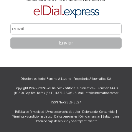
Directora editorial: Romina A. Lozano - Propietario: Albrematica S.A.
Copyright 1997 - 2026 - elDial.com - editorial albrematica - Tucumán 1440
(1050) Cap. Fed. Telfax (5411) 4371-2806 - E-Mail: info@albrematica.com.ar
ISSN Nro. 2362-3527
Política de Privacidad
|
Aviso de derecho de autor
|
Defensa del Consumidor
|
Términos y condiciones de uso
|
Datos personales
|
Cómo anunciar
|
Subscribirse
|
Botón de baja de servicio y de arrepentimiento