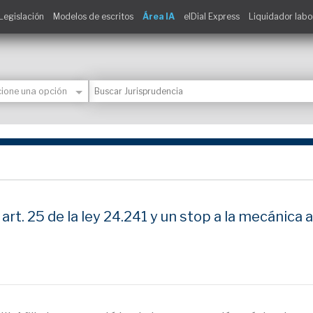
Legislación
Modelos de escritos
Área IA
elDial Express
Liquidador labo
t. 25 de la ley 24.241 y un stop a la mecánica ap