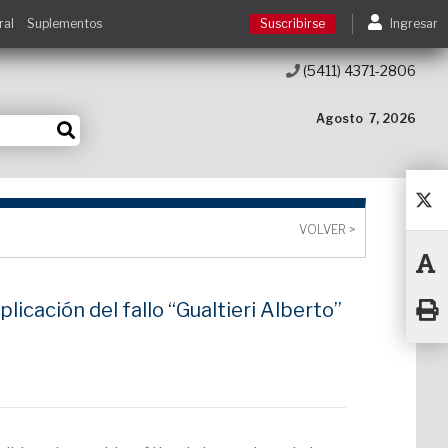
ral
Suplementos
Suscribirse
Ingresar
(5411) 4371-2806
Suscribirse
Agosto
7, 2026
Ingresar
Acceso a cursos
VOLVER >
Contacto
licación del fallo “Gualtieri Alberto”