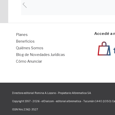
Accedé a n
Planes
1
Beneficios
Quiénes Somos
Blog de Novedades Jurídicas
Cómo Anunciar
Directora editorial: Romina A. Lozano - Propietario: Albrematica S.A.
Copyright 1997 - 2026 - elDial.com - editorial albrematica - Tucumán 1440 (1050) Ca
ISSN Nro. 2362-3527