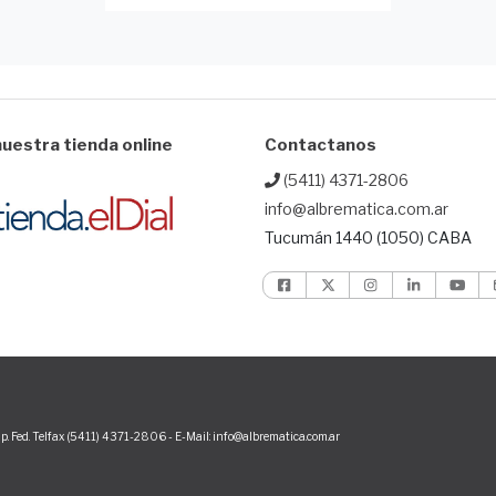
uestra tienda online
Contactanos
(5411) 4371-2806
info@albrematica.com.ar
Tucumán 1440 (1050) CABA
p. Fed. Telfax (5411) 4371-2806 - E-Mail: info@albrematica.com.ar