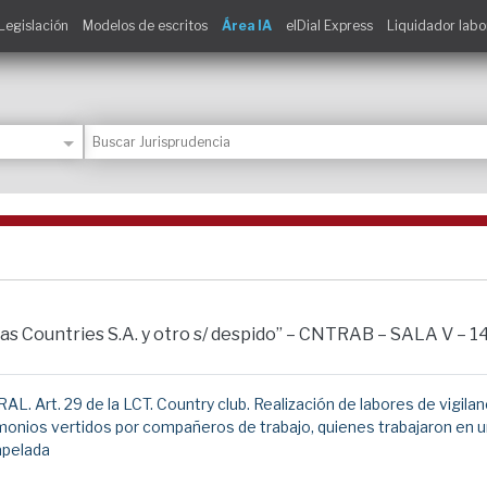
Legislación
Modelos de escritos
Área IA
elDial Express
Liquidador labo
tas Countries S.A. y otro s/ despido” – CNTRAB – SALA V – 1
29 de la LCT. Country club. Realización de labores de vigilancia
 vertidos por compañeros de trabajo, quienes trabajaron en un p
apelada