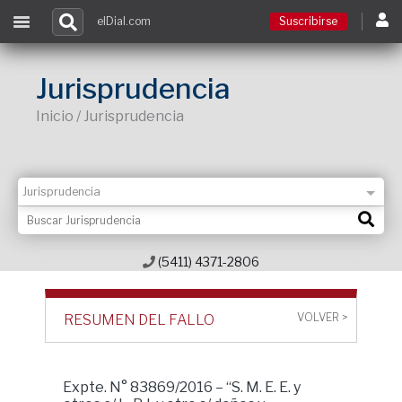
elDial.com
Suscribirse
Suscribirse
Jurisprudencia
Inicio / Jurisprudencia
Ingresar
Acceso a cursos
Contacto
(5411) 4371-2806
VOLVER >
RESUMEN DEL FALLO
Expte. N° 83869/2016 – “S. M. E. E. y