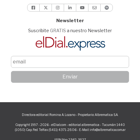
Newsletter
Suscribite
GRATIS
a nuestro Newsletter
Directora editorial: Romina A. Lozano - Propietario: Albrematica S.A.
Copyright 1997 - 2026 - elDial.com - editorial albrematica - Tucumán 1440
(1050) Cap. Fed. Telfax (5411) 4371-2806 - E-Mail: info@albrematica.com.ar
ISSN Nro. 2362-3527