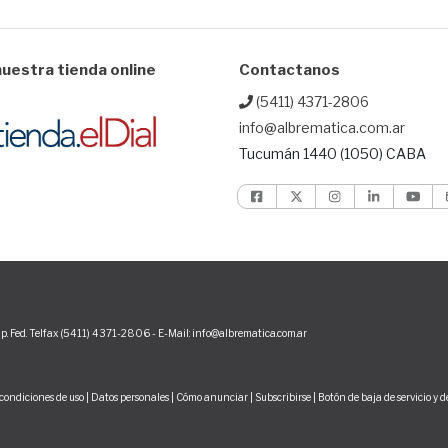
uestra tienda online
Contactanos
(5411) 4371-2806
info@albrematica.com.ar
Tucumán 1440 (1050) CABA
p. Fed. Telfax (5411) 4371-2806 - E-Mail: info@albrematica.com.ar
condiciones de uso
|
Datos personales
|
Cómo anunciar
|
Subscribirse
|
Botón de baja de servicio y 