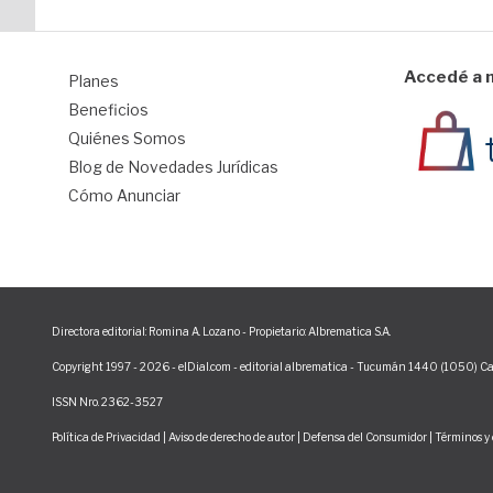
Accedé a n
Planes
1
Beneficios
Quiénes Somos
Blog de Novedades Jurídicas
Cómo Anunciar
Directora editorial: Romina A. Lozano - Propietario: Albrematica S.A.
Copyright 1997 - 2026 - elDial.com - editorial albrematica - Tucumán 1440 (1050) Ca
ISSN Nro. 2362-3527
Política de Privacidad
|
Aviso de derecho de autor
|
Defensa del Consumidor
|
Términos y 