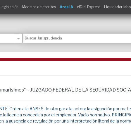
Legislación
Modelos de escritos
Área IA
elDial Express
Liquidador labo
y sumarisimos”· - JUZGADO FEDERAL DE LA SEGURIDAD SOCIA
en a la ANSES de otorgar a la actora la asignación por maternida
cio de la licencia concedida por el empleador. Vacío normativo. PRIN
 en la ausencia de regulación por una interpretación literal de la no