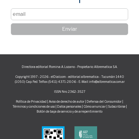
Directora editorial: Romina A. Lozano - Propietario: Albrematica S.A.
Copyright 1997 - 2026 - elDial.com - editorial albrematica - Tucumán 1440
(1050) Cap. Fed. Telfax (5411) 4371-2806 - E-Mail: info@albrematica.com.ar
ISSN Nro. 2362-3527
Política de Privacidad
|
Aviso de derecho de autor
|
Defensa del Consumidor
|
Términos y condiciones de uso
|
Datos personales
|
Cómo anunciar
|
Subscribirse
|
Botón de baja de servicio y de arrepentimiento