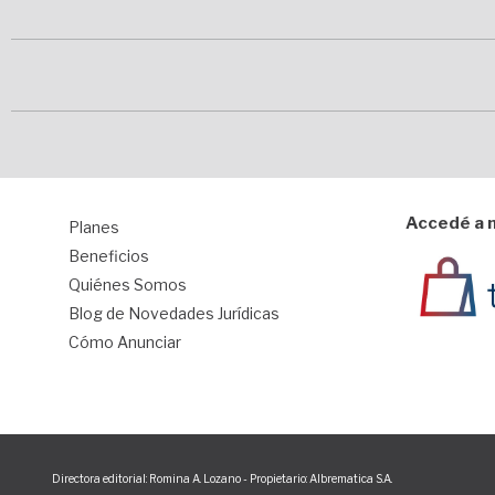
Accedé a n
Planes
1
Beneficios
Quiénes Somos
Blog de Novedades Jurídicas
Cómo Anunciar
Directora editorial: Romina A. Lozano - Propietario: Albrematica S.A.