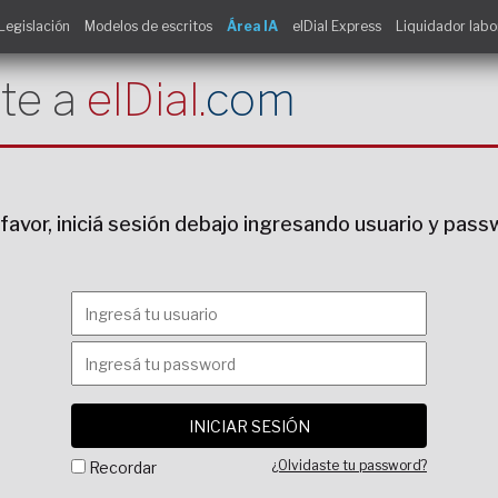
Legislación
Modelos de escritos
Área IA
elDial Express
Liquidador labo
te a
elDial.
com
favor, iniciá sesión debajo ingresando usuario y pas
¿Olvidaste tu password?
Recordar