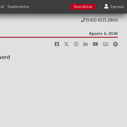
ral
Suplementos
Suscribirse
Ingresar
(5411) 4371-2806
Suscribirse
Agosto
6, 2026
Ingresar
sword
Acceso a cursos
Contacto