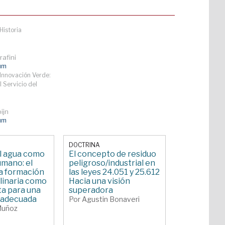
Historia
afini
lum
Innovación Verde:
l Servicio del
ijn
lum
DOCTRINA
al agua como
El concepto de residuo
mano: el
peligroso/industrial en
la formación
las leyes 24.051 y 25.612
plinaria como
Hacia una visión
a para una
superadora
 adecuada
Por Agustin Bonaveri
Muñoz