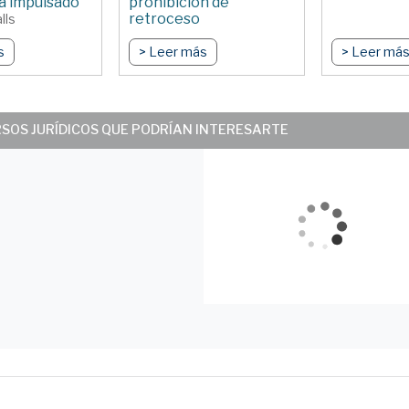
a impulsado
prohibición de
retroceso
lls
Por Mario Peña Chacón
s
> Leer más
> Leer má
RSOS JURÍDICOS QUE PODRÍAN INTERESARTE