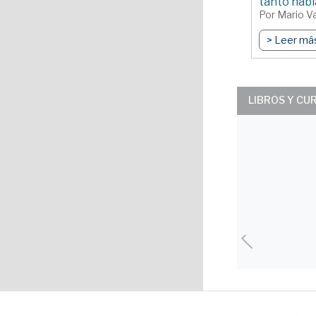
tanto habí
Por Mario Va
> Leer má
LIBROS Y CU