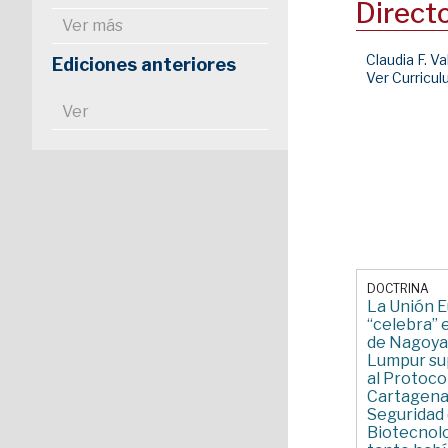
Direct
Ver más
Claudia F. Va
Ediciones anteriores
Ver Curricu
Ver
DOCTRINA
La Unión 
“celebra” 
de Nagoya
Lumpur su
al Protoco
Cartagena
Seguridad 
Biotecnol