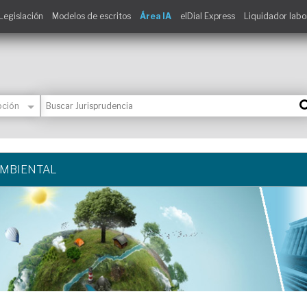
Legislación
Modelos de escritos
Área IA
elDial Express
Liquidador labo
AMBIENTAL