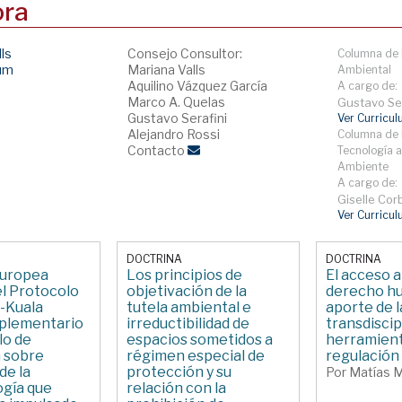
ora
lls
Consejo Consultor:
Columna de 
lum
Mariana Valls
Ambiental
Aquilino Vázquez García
A cargo de:
Marco A. Quelas
Gustavo Ser
Gustavo Serafini
Ver Curricu
Alejandro Rossi
Columna de 
Contacto
Tecnología a
Ambiente
A cargo de:
Giselle Corb
Ver Curricu
DOCTRINA
DOCTRINA
Europea
Los principios de
El acceso 
el Protocolo
objetivación de la
derecho hu
-Kuala
tutela ambiental e
aporte de 
plementario
irreductibilidad de
transdisci
lo de
espacios sometidos a
herramient
 sobre
régimen especial de
regulación
de la
protección y su
Por Matías 
ogía que
relación con la