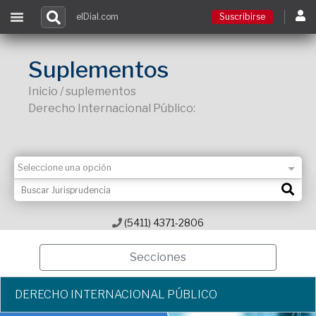
elDial.com
Suscribirse
Suscribirse
Suplementos
Inicio / suplementos
Ingresar
Derecho Internacional Público:
Acceso a cursos
Contacto
(5411) 4371-2806
Secciones
DERECHO INTERNACIONAL PÚBLICO