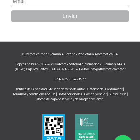
Directora editorial: Romina A. Lozano - Propietario: Albrematica S.A.
Copyright 1997 - 2026 - elDial.com - editorial albrematica - Tucumán 1440
(1050) Cap. Fed. Telfax (5411) 4371-2806 - E-Mail: info@albrematica.com.ar
ISSN Nro. 2362-3527
Política de Privacidad
|
Aviso de derecho de autor
|
Defensa del Consumidor
|
Términos y condiciones de uso
|
Datos personales
|
Cómo anunciar
|
Subscribirse
|
Botón de baja de servicio y de arrepentimiento