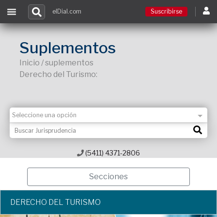
elDial.com
Suscribirse
Suscribirse
Suplementos
Inicio / suplementos
Ingresar
Derecho del Turismo:
Acceso a cursos
Contacto
(5411) 4371-2806
Secciones
DERECHO DEL TURISMO