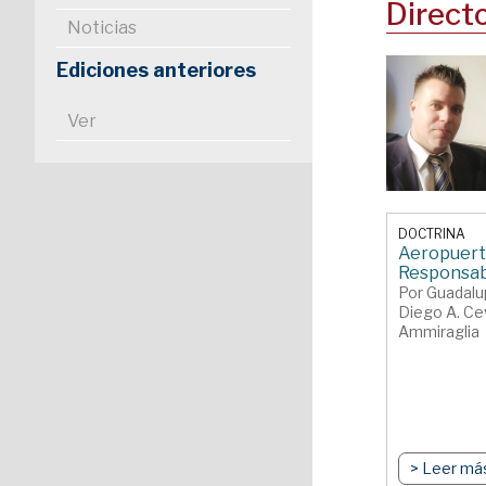
Direct
Noticias
Ediciones anteriores
Ver
DOCTRINA
Aeropuerto
Responsab
Por Guadalu
Diego A. Ce
Ammiraglia
> Leer má