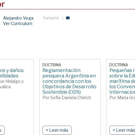
or
Alejandro Vega
Contacto
Ver Curriculum
DOCTRINA
DOCTRINA
s y daños.
Reglamentación
Pequeñas r
ilidades
pesquera Argentina en
sobre la E
concordancia con los
marítima de
pe Hidalgo y
Objetivos de Desarrollo
los Conven
vallos
Sostenible (ODS)
Internacio
Por Sofía Daniela Chirich
Por Maria Gr
s
> Leer más
> Leer má