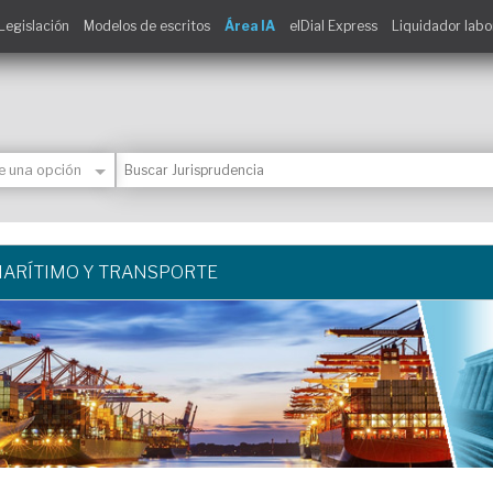
Legislación
Modelos de escritos
Área IA
elDial Express
Liquidador labo
ARÍTIMO Y TRANSPORTE