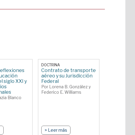
DOCTRINA
eflexiones
Contrato de transporte
ducación
aéreo y su Jurisdicción
l siglo XXI y
Federal
ios
Por Lorena B. González y
nales
Federico E. Williams
azia Blanco
s
> Leer más