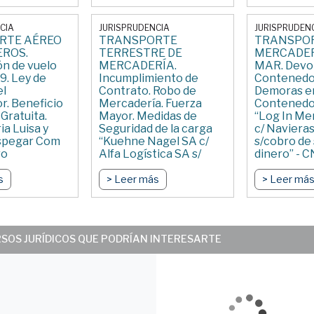
CIA
JURISPRUDENCIA
JURISPRUDEN
RTE AÉREO
TRANSPORTE
TRANSPOR
EROS.
TERRESTRE DE
MERCADER
n de vuelo
MERCADERÍA.
MAR. Devol
9. Ley de
Incumplimiento de
Contenedo
el
Contrato. Robo de
Demoras en
r. Beneficio
Mercadería. Fuerza
Contenedo
 Gratuita.
Mayor. Medidas de
“Log In Me
ia Luisa y
Seguridad de la carga
c/ Navieras
espegar Com
“Kuehne Nagel SA c/
s/cobro de
ro
Alfa Logística SA s/
dinero” - 
imiento de
incumplimiento de
COMFED - 
 – CNCIV Y
contrato (acumulante) y
s
> Leer más
> Leer má
 07/2023
causa 4222/2015 Alfa
Logística SA c/ Kuehne
Nagel s/ rescisión de
contrato (acumulada)” -
RSOS JURÍDICOS QUE PODRÍAN INTERESARTE
CNCIV Y COMFED –
18/04/2023