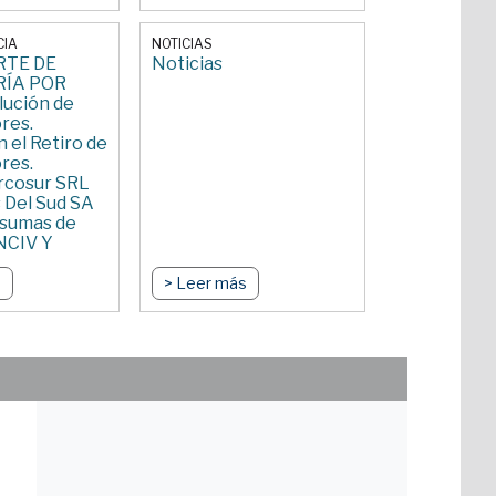
CIA
NOTICIAS
TE DE
Noticias
ÍA POR
ución de
res.
 el Retiro de
res.
rcosur SRL
 Del Sud SA
 sumas de
CNCIV Y
14/03/2023
s
> Leer más