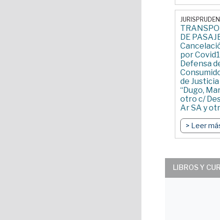
JURISPRUDEN
TRANSPO
DE PASAJ
Cancelació
por Covid1
Defensa d
Consumido
de Justicia
“Dugo, Mar
otro c/ D
Ar SA y ot
s/incumpl
contrato”
> Leer má
COMFED –
LIBROS Y CU