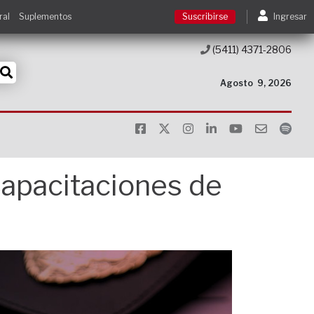
ral
Suplementos
Suscribirse
Ingresar
(5411) 4371-2806
Suscribirse
Agosto
9, 2026
Ingresar
Acceso a cursos
Capacitaciones de
Contacto