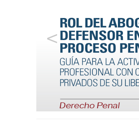
<
1
2
3
4