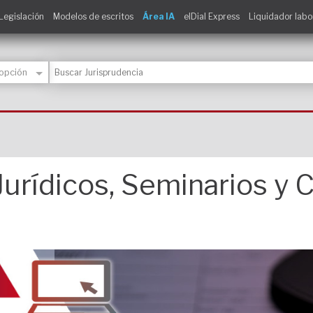
Legislación
Modelos de escritos
Área IA
elDial Express
Liquidador labo
urídicos, Seminarios y 