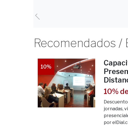
Recomendados / Be
Capaci
10%
Presen
Distan
10% de
Descuentos
jornadas, 
presenciale
por elDial.