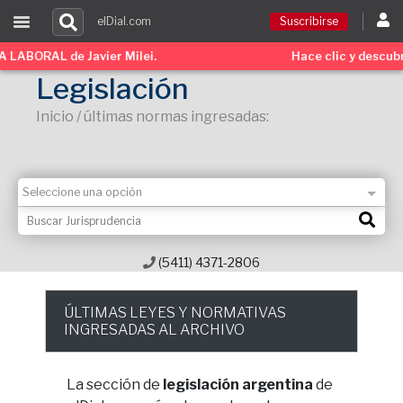
elDial.com
Suscribirse
vier Milei.
Hace clic y descubrí todo sobre l
Suscribirse
Legislación
Inicio / últimas normas ingresadas:
Ingresar
Acceso a cursos
Contacto
(5411) 4371-2806
ÚLTIMAS LEYES Y NORMATIVAS
INGRESADAS AL ARCHIVO
La sección de
legislación argentina
de