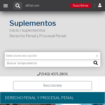
elDial.com
Suscribirse
Suscribirse
Suplementos
Inicio / suplementos
Ingresar
Derecho Penal y Procesal Penal:
Acceso a cursos
Contacto
(5411) 4371-2806
Secciones
DERECHO PENAL Y PROCESAL PENAL