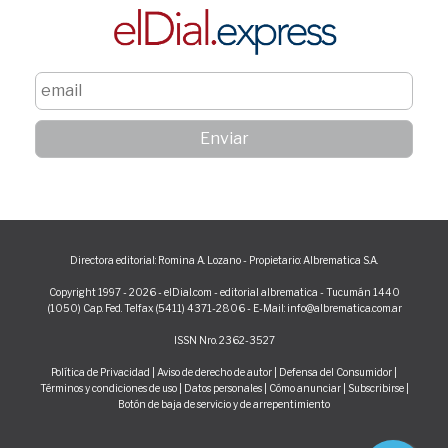
Directora editorial: Romina A. Lozano - Propietario: Albrematica S.A.
Copyright 1997 - 2026 - elDial.com - editorial albrematica - Tucumán 1440
(1050) Cap. Fed. Telfax (5411) 4371-2806 - E-Mail: info@albrematica.com.ar
ISSN Nro. 2362-3527
Política de Privacidad
|
Aviso de derecho de autor
|
Defensa del Consumidor
|
Términos y condiciones de uso
|
Datos personales
|
Cómo anunciar
|
Subscribirse
|
Botón de baja de servicio y de arrepentimiento