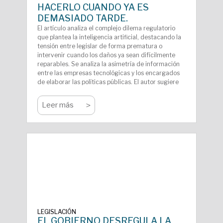
HACERLO CUANDO YA ES
DEMASIADO TARDE.
El artículo analiza el complejo dilema regulatorio
que plantea la inteligencia artificial, destacando la
tensión entre legislar de forma prematura o
intervenir cuando los daños ya sean difícilmente
reparables. Se analiza la asimetría de información
entre las empresas tecnológicas y los encargados
de elaborar las políticas públicas. El autor sugiere
pensar los modelos normativos tradicionales y
elaborar una legislación tan novedosa y disruptiva
>
Leer más
como la propia tecnología a regular.
LEGISLACIÓN
EL GOBIERNO DESREGULA LA