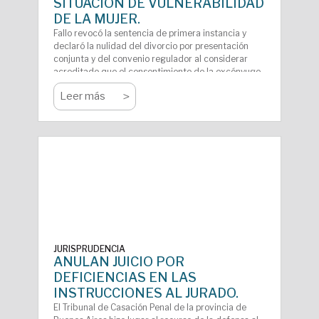
SITUACIÓN DE VULNERABILIDAD
DE LA MUJER.
Fallo revocó la sentencia de primera instancia y
declaró la nulidad del divorcio por presentación
conjunta y del convenio regulador al considerar
acreditado que el consentimiento de la excónyuge
estuvo viciado por lesión. El tribunal entendió que el
>
Leer más
exesposo se aprovechó de la situación de
vulnerabilidad física y psíquica de la mujer para
obtener una ventaja patrimonial manifiestamente
desproporcionada, en un contexto agravado por la
ausencia de un adecuado asesoramiento jurídico y
analizado con perspectiva de género.
JURISPRUDENCIA
ANULAN JUICIO POR
DEFICIENCIAS EN LAS
INSTRUCCIONES AL JURADO.
El Tribunal de Casación Penal de la provincia de