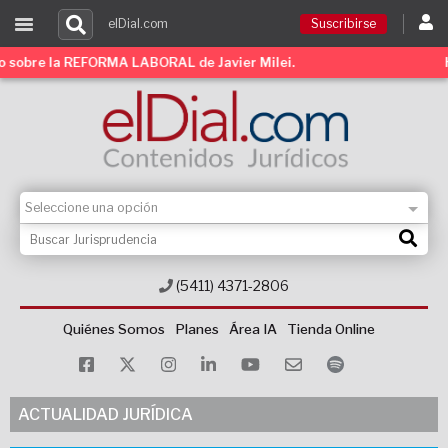
elDial.com
Suscribirse
re la REFORMA LABORAL de Javier Milei.
Hace c
Suscribirse
Ingresar
Acceso a cursos
Contacto
(5411) 4371-2806
Quiénes Somos
Planes
Área IA
Tienda Online
ACTUALIDAD JURÍDICA