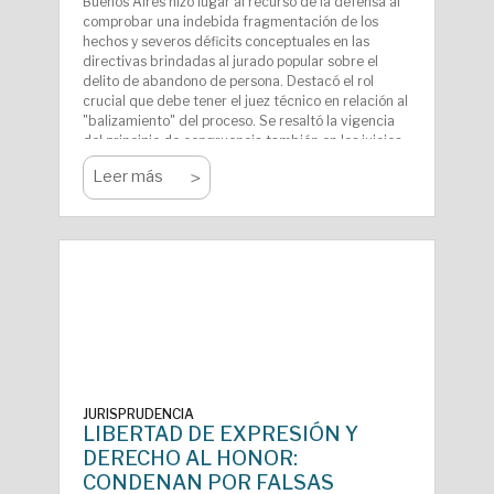
Buenos Aires hizo lugar al recurso de la defensa al
comprobar una indebida fragmentación de los
hechos y severos déficits conceptuales en las
directivas brindadas al jurado popular sobre el
delito de abandono de persona. Destacó el rol
crucial que debe tener el juez técnico en relación al
"balizamiento" del proceso. Se resaltó la vigencia
del principio de congruencia también en los juicios
por jurados. Por lo tanto, se ordena realizar un
>
Leer más
nuevo debate.
JURISPRUDENCIA
LIBERTAD DE EXPRESIÓN Y
DERECHO AL HONOR:
CONDENAN POR FALSAS