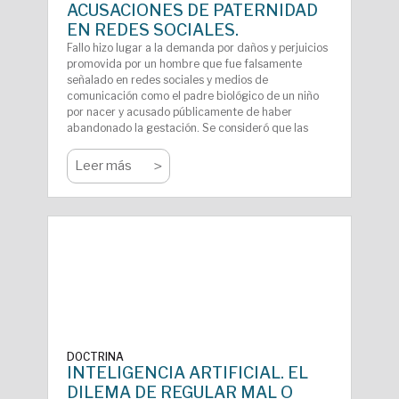
ACUSACIONES DE PATERNIDAD
EN REDES SOCIALES.
Fallo hizo lugar a la demanda por daños y perjuicios
promovida por un hombre que fue falsamente
señalado en redes sociales y medios de
comunicación como el padre biológico de un niño
por nacer y acusado públicamente de haber
abandonado la gestación. Se consideró que las
publicaciones constituyeron un ejercicio abusivo de
la libertad de expresión que lesionó su honor y
>
Leer más
dignidad, circunstancia corroborada luego por una
prueba de ADN que descartó el vínculo filial. Se
atenuó el monto indemnizatorio en atención a la
situación económica de la demandada.
DOCTRINA
INTELIGENCIA ARTIFICIAL. EL
DILEMA DE REGULAR MAL O