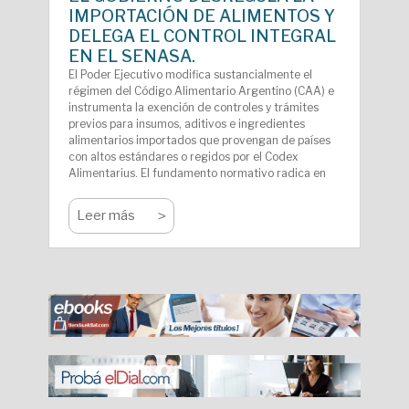
IMPORTACIÓN DE ALIMENTOS Y
DELEGA EL CONTROL INTEGRAL
EN EL SENASA.
El Poder Ejecutivo modifica sustancialmente el
régimen del Código Alimentario Argentino (CAA) e
instrumenta la exención de controles y trámites
previos para insumos, aditivos e ingredientes
alimentarios importados que provengan de países
con altos estándares o regidos por el Codex
Alimentarius. El fundamento normativo radica en
eliminar superposiciones operativas de control,
reducir la carga regulatoria que desfavorecía a la
>
Leer más
industria nacional y optimizar competencias
unificando la fiscalización federal en el SENASA.