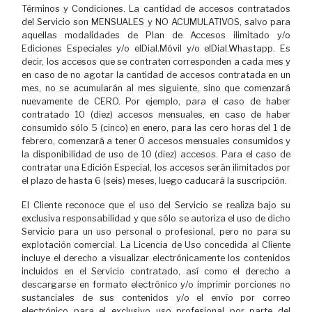
Términos y Condiciones. La cantidad de accesos contratados
del Servicio son MENSUALES y NO ACUMULATIVOS, salvo para
aquellas modalidades de Plan de Accesos ilimitado y/o
Ediciones Especiales y/o elDial.Móvil y/o elDial.Whastapp. Es
decir, los accesos que se contraten corresponden a cada mes y
en caso de no agotar la cantidad de accesos contratada en un
mes, no se acumularán al mes siguiente, sino que comenzará
nuevamente de CERO. Por ejemplo, para el caso de haber
contratado 10 (diez) accesos mensuales, en caso de haber
consumido sólo 5 (cinco) en enero, para las cero horas del 1 de
febrero, comenzará a tener 0 accesos mensuales consumidos y
la disponibilidad de uso de 10 (diez) accesos. Para el caso de
contratar una Edición Especial, los accesos serán ilimitados por
el plazo de hasta 6 (seis) meses, luego caducará la suscripción.
El Cliente reconoce que el uso del Servicio se realiza bajo su
exclusiva responsabilidad y que sólo se autoriza el uso de dicho
Servicio para un uso personal o profesional, pero no para su
explotación comercial. La Licencia de Uso concedida al Cliente
incluye el derecho a visualizar electrónicamente los contenidos
incluidos en el Servicio contratado, así como el derecho a
descargarse en formato electrónico y/o imprimir porciones no
sustanciales de sus contenidos y/o el envío por correo
electrónico para el exclusivo uso profesional por parte del