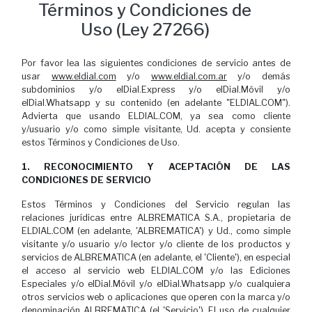
Términos y Condiciones de
Uso (Ley 27266)
Por favor lea las siguientes condiciones de servicio antes de
usar
www.eldial.com
y/o
www.eldial.com.ar
y/o demás
subdominios y/o elDial.Express y/o elDial.Móvil y/o
elDial.Whatsapp y su contenido (en adelante "ELDIAL.COM").
Advierta que usando ELDIAL.COM, ya sea como cliente
y/usuario y/o como simple visitante, Ud. acepta y consiente
estos Términos y Condiciones de Uso.
1. RECONOCIMIENTO Y ACEPTACIÓN DE LAS
CONDICIONES DE SERVICIO
Estos Términos y Condiciones del Servicio regulan las
relaciones jurídicas entre ALBREMATICA S.A., propietaria de
ELDIAL.COM (en adelante, 'ALBREMATICA') y Ud., como simple
visitante y/o usuario y/o lector y/o cliente de los productos y
servicios de ALBREMATICA (en adelante, el 'Cliente'), en especial
el acceso al servicio web ELDIAL.COM y/o las Ediciones
Especiales y/o elDial.Móvil y/o elDial.Whatsapp y/o cualquiera
otros servicios web o aplicaciones que operen con la marca y/o
denominación ALBREMATICA (el 'Servicio'). El uso de cualquier