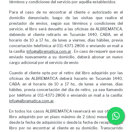
términos y condiciones del servicio por aquélla establecidos.
Para el caso de no encontrar al cliente o autorizado en el
domicilio denunciado, luego de las visitas que realice el
prestador de envíos, según sus términos y condiciones del
servicio, el libro será devuelto a las oficinas de ALBREMATICA,
debiendo el cliente retirarlo en Tucumán 1440, CABA, en el
horario de 10 a 17 hs., de lunes a viernes, días hábiles, previa
concertación telefónica al 011-4371-2806 o enviando un mail a
la casilla:
info@albrematica.com.ar
. En caso de requerir que sea
enviado nuevamente a su domicilio, deberá abonar un nuevo
cargo adicional por el servicio de envío.
Cuando el cliente opte por el retiro del libro adquirido por las
oficinas de ALBREMATICA deberá hacerlo en Tucumán 1440,
CABA, en el horario de 10 a 17 hs., de lunes a viernes, días
hábiles, previa concertación del día de retiro, ya sea llamando
por teléfono al 011-4371-2806 o enviando un mail a la casilla:
info@albrematica.com.ar
.
En todos los casos ALBREMATICA reservará en sus oficinas el
libro adquirido por un plazo máximo de 2 (dos) meses, ya sea
desde la fecha de adquisición o desde la fecha de recepción del
libro por no encontrar al cliente en su domicilio. Transcurrido