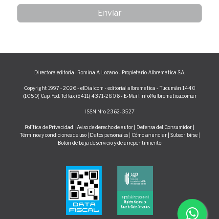
Directora editorial: Romina A. Lozano - Propietario: Albrematica S.A.
Copyright 1997 - 2026 - elDial.com - editorial albrematica - Tucumán 1440
(1050) Cap. Fed. Telfax (5411) 4371-2806 - E-Mail: info@albrematica.com.ar
ISSN Nro. 2362-3527
Política de Privacidad
|
Aviso de derecho de autor
|
Defensa del Consumidor
|
Términos y condiciones de uso
|
Datos personales
|
Cómo anunciar
|
Subscribirse
|
Botón de baja de servicio y de arrepentimiento