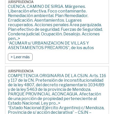
ots. c/Estado Nac y ots. s/Daños y Perj; daños
JURISPRUDENCIA
derivados de la contam. amb del Río Matanza-
CUENCA. CAMINO DE SIRGA. Márgenes.
Riachuelo)” – JUZGADO FEDERAL DE PRIMERA
Liberación efectiva. Foco contaminante.
INSTANCIA DE QUILMES – 13/03/2011 (Sentencia
Remediación ambiental. Plan Remediador.
firme)
Erradicación. Asentamientos. Lugares
recuperados. Acciones penales Área parquizada.
Plan efectivo de seguridad. Fuerzas de Seguridad.
Condena judicial. Ocupación. Desalojo. Acciones
pen...>
“ACUMAR s/ URBANIZACION DE VILLAS Y
ASENTAMIENTOS PRECARIOS”, de los autos
principales nro. 01/09, caratulado “MENDOZA,
Beatriz Silvia y otros c/ ESTADO NACIONAL y otros
> Leer más
s/ EJECUCION DE SENTENCIA (en autos Mendoza,
Beatriz Silvia y ots. c/ Estado Nacional y ots.
s/Daños y Perjuicios; daños derivados de la
JURISPRUDENCIA
contaminación ambiental del Río Matanza-
COMPETENCIA ORIGINARIA DE LA CSJN. Arts. 116
Riachuelo)” – JUZGADO FEDERAL DE PRIMERA
y 117 de la CN. Pretensión de inconstitucionalidad
INSTANCIA DE QUILMES – 09/03/2011 (Sentencia
de la ley 4807, del decreto reglamentario 1034/89
firme)
y de la ley 5463 de la provincia de Mendoza.
PARQUE PROVINCIAL ACONCAGUA. Afectación
de una porción de propiedad perteneciente al
Estado Nacional. Ley pro...>
“Estado Nacional (Ejército Argentino) c/ Mendoza,
Provincia de s/ acción declarativa” – CSJN –