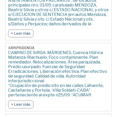
ASENTAMIENTOS PRECARIOS”, de los autos
principales nro. 01/09, caratulado MENDOZA,
Beatriz Silvia y otros c/ ESTADO NACIONAL y otros
s/ EJECUCION DE SENTENCIA (en autos Mendoza,
Beatriz Silvia y ots. c/ Estado Nacional y ots.
s/Daños y Perjuicios; daños derivados de la
contaminación ambiental del Río Matanza-
Riachuelo)” – JUZGADO FEDERAL DE PRIMERA
> Leer más
INSTANCIA DE QUILMES – 14/03/2011 (Sentencia
firme)
JURISPRUDENCIA
CAMINO DE SIRGA. MÁRGENES. Cuenca Hídrica
Matanza-Riachuelo. Foco contaminante. Plan
remediador. Relocalizaciones. Área parquizada.
Predio usurpado. Fuerzas de Seguridad.
Erradicaciones. Liberación efectiva. Plan efectivo
de seguridad. Calidad de vida. Autoridad
interjurisdiccional
“Ocupación de predio sito en las calles Lafuente,
Castañares y Portela, -Villa Soldati-CABA”
perteneciente al expte n25/09: “ACUMAR
s/URBANIZACION DE VILLAS Y ASENTAMIENTOS
PRECARIOS”, de los autos principales n01/09,
> Leer más
“MENDOZA, Beatriz Silvia y ots c/ESTADO NAC y
otros s/EJEC DE SENT (Mendoza, Beatriz Silvia y