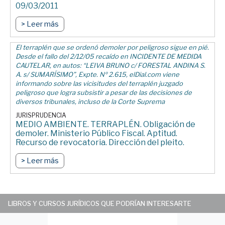
09/03/2011
> Leer más
El terraplén que se ordenó demoler por peligroso sigue en pié.
Desde el fallo del 2/12/05 recaído en INCIDENTE DE MEDIDA
CAUTELAR, en autos: “LEIVA BRUNO c/ FORESTAL ANDINA S.
A. s/ SUMARÍSIMO”, Expte. Nº 2.615, elDial.com viene
informando sobre las vicisitudes del terraplén juzgado
peligroso que logra subsistir a pesar de las decisiones de
diversos tribunales, incluso de la Corte Suprema
JURISPRUDENCIA
MEDIO AMBIENTE. TERRAPLÉN. Obligación de
demoler. Ministerio Público Fiscal. Aptitud.
Recurso de revocatoria. Dirección del pleito.
Ejecución de sentencia. Cosa juzgada. Carácter de
“erga omnes”. Ecosistema del Iberá. Instituto
> Leer más
Correntino del Agua y el Ambiente (I.C.A.A.)
"Leiva, Bruno c/ Forestal Andina S.A. s/ sumarísimo"
- CÁMARA CIVIL Y COMERCIAL DE CORRIENTES -
02/03/2011
LIBROS Y CURSOS JURÍDICOS QUE PODRÍAN INTERESARTE