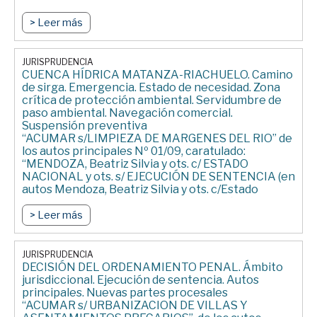
> Leer más
JURISPRUDENCIA
CUENCA HÍDRICA MATANZA-RIACHUELO. Camino
de sirga. Emergencia. Estado de necesidad. Zona
crítica de protección ambiental. Servidumbre de
paso ambiental. Navegación comercial.
Suspensión preventiva
“ACUMAR s/LIMPIEZA DE MARGENES DEL RIO” de
los autos principales Nº 01/09, caratulado:
“MENDOZA, Beatriz Silvia y ots. c/ ESTADO
NACIONAL y ots. s/ EJECUCIÓN DE SENTENCIA (en
autos Mendoza, Beatriz Silvia y ots. c/Estado
Nacional y ots. s/Daños y Perjuicios;; daños
derivados de la contaminación ambiental del Río
> Leer más
Matanza-Riachuelo) – JUZGADO FEDERAL DE
PRIMERA INSTANCIA DE QUILMES – 28/03/2011
(Sentencia firme)
JURISPRUDENCIA
DECISIÓN DEL ORDENAMIENTO PENAL. Ámbito
jurisdiccional. Ejecución de sentencia. Autos
principales. Nuevas partes procesales
“ACUMAR s/ URBANIZACION DE VILLAS Y