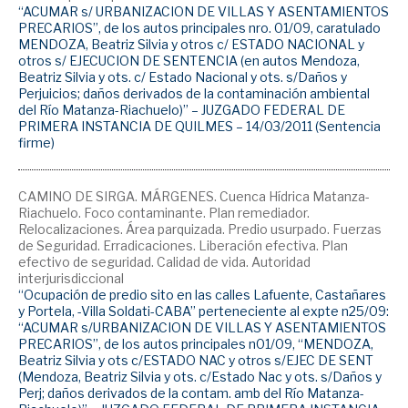
“ACUMAR s/ URBANIZACION DE VILLAS Y ASENTAMIENTOS
PRECARIOS”, de los autos principales nro. 01/09, caratulado
MENDOZA, Beatriz Silvia y otros c/ ESTADO NACIONAL y
otros s/ EJECUCION DE SENTENCIA (en autos Mendoza,
Beatriz Silvia y ots. c/ Estado Nacional y ots. s/Daños y
Perjuicios; daños derivados de la contaminación ambiental
del Río Matanza-Riachuelo)” – JUZGADO FEDERAL DE
PRIMERA INSTANCIA DE QUILMES – 14/03/2011 (Sentencia
firme)
CAMINO DE SIRGA. MÁRGENES. Cuenca Hídrica Matanza-
Riachuelo. Foco contaminante. Plan remediador.
Relocalizaciones. Área parquizada. Predio usurpado. Fuerzas
de Seguridad. Erradicaciones. Liberación efectiva. Plan
efectivo de seguridad. Calidad de vida. Autoridad
interjurisdiccional
“Ocupación de predio sito en las calles Lafuente, Castañares
y Portela, -Villa Soldati-CABA” perteneciente al expte n25/09:
“ACUMAR s/URBANIZACION DE VILLAS Y ASENTAMIENTOS
PRECARIOS”, de los autos principales n01/09, “MENDOZA,
Beatriz Silvia y ots c/ESTADO NAC y otros s/EJEC DE SENT
(Mendoza, Beatriz Silvia y ots. c/Estado Nac y ots. s/Daños y
Perj; daños derivados de la contam. amb del Río Matanza-