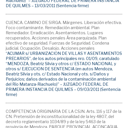
Riachuelo)” – JUZGADO FEDERAL DE PRIMERA INSTANCIA
DE QUILMES – 13/03/2011 (Sentencia firme)
CUENCA. CAMINO DE SIRGA. Márgenes. Liberación efectiva.
Foco contaminante. Remediación ambiental. Plan
Remediador. Erradicación. Asentamientos. Lugares
recuperados. Acciones penales Área parquizada. Plan
efectivo de seguridad. Fuerzas de Seguridad. Condena
judicial. Ocupación. Desalojo. Acciones penales
“ACUMAR s/ URBANIZACION DE VILLAS Y ASENTAMIENTOS
PRECARIOS”, de los autos principales nro. 01/09, caratulado
“MENDOZA, Beatriz Silvia y otros c/ ESTADO NACIONAL y
otros s/ EJECUCION DE SENTENCIA (en autos Mendoza,
Beatriz Silvia y ots. c/ Estado Nacional y ots. s/Daños y
Perjuicios; daños derivados de la contaminación ambiental
del Río Matanza-Riachuelo)” – JUZGADO FEDERAL DE
PRIMERA INSTANCIA DE QUILMES – 09/03/2011 (Sentencia
firme)
COMPETENCIA ORIGINARIA DE LA CSJN. Arts. 116 y 117 de la
CN. Pretensión de inconstitucionalidad de la ley 4807, del
decreto reglamentario 1034/89 y de la ley 5463 de la
provincia de Mendoza. PARQUE PROVINCIAL ACONCAGUA.