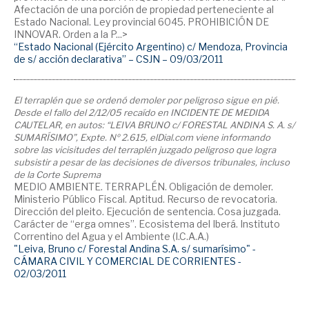
Afectación de una porción de propiedad perteneciente al
Estado Nacional. Ley provincial 6045. PROHIBICIÓN DE
INNOVAR. Orden a la P...>
“Estado Nacional (Ejército Argentino) c/ Mendoza, Provincia
de s/ acción declarativa” – CSJN – 09/03/2011
El terraplén que se ordenó demoler por peligroso sigue en pié.
Desde el fallo del 2/12/05 recaído en INCIDENTE DE MEDIDA
CAUTELAR, en autos: “LEIVA BRUNO c/ FORESTAL ANDINA S. A. s/
SUMARÍSIMO”, Expte. Nº 2.615, elDial.com viene informando
sobre las vicisitudes del terraplén juzgado peligroso que logra
subsistir a pesar de las decisiones de diversos tribunales, incluso
de la Corte Suprema
MEDIO AMBIENTE. TERRAPLÉN. Obligación de demoler.
Ministerio Público Fiscal. Aptitud. Recurso de revocatoria.
Dirección del pleito. Ejecución de sentencia. Cosa juzgada.
Carácter de “erga omnes”. Ecosistema del Iberá. Instituto
Correntino del Agua y el Ambiente (I.C.A.A.)
"Leiva, Bruno c/ Forestal Andina S.A. s/ sumarísimo" -
CÁMARA CIVIL Y COMERCIAL DE CORRIENTES -
02/03/2011