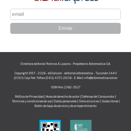
Directora editorial: Romina A. Lozano - Propietario: Albrematica S.A.
Copyright 1997 - 2026 - elDial.com - editorial albrematica - Tucumán 1440
(1050) Cap. Fed. Telfax (5411) 4371-2806 - E-Mail: info@albrematica.com.ar
ISSN Nro. 2362-3527
Política de Privacidad
|
Aviso de derecho de autor
|
Defensa del Consumidor
|
Términos y condiciones de uso
|
Datos personales
|
Cómo anunciar
|
Subscribirse
|
Botón de baja de servicio y de arrepentimiento